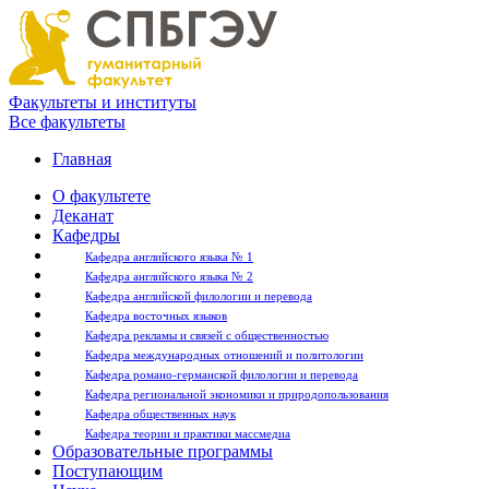
Факультеты и институты
Все факультеты
Главная
О факультете
Деканат
Кафедры
Кафедра английского языка № 1
Кафедра английского языка № 2
Кафедра английской филологии и перевода
Кафедра восточных языков
Кафедра рекламы и связей с общественностью
Кафедра международных отношений и политологии
Кафедра романо-германской филологии и перевода
Кафедра региональной экономики и природопользования
Кафедра общественных наук
Кафедра теории и практики массмедиа
Образовательные программы
Поступающим