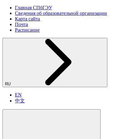
Главная СПбГЭУ
Сведения об образовательной организации
Карта сайта
Почта
Расписание
RU
EN
中文