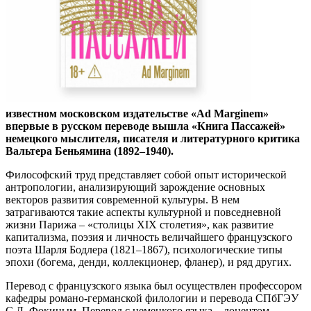
известном московском издательстве «Ad Marginem»
впервые в русском переводе вышла «Книга Пассажей»
немецкого мыслителя, писателя и литературного критика
Вальтера Беньямина (1892–1940).
Философский труд представляет собой опыт исторической
антропологии, анализирующий зарождение основных
векторов развития современной культуры. В нем
затрагиваются такие аспекты культурной и повседневной
жизни Парижа – «столицы XIX столетия», как развитие
капитализма, поэзия и личность величайшего французского
поэта Шарля Бодлера (1821–1867), психологические типы
эпохи (богема, денди, коллекционер, фланер), и ряд других.
Перевод с французского языка был осуществлен профессором
кафедры романо-германской филологии и перевода СПбГЭУ
С.Л. Фокиным. Перевод с немецкого языка – доцентом