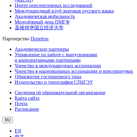
Центр перспективных исследований
Международный клуб знатоков русского языка
Академическая мобильность
Молодёжный день ПМГФ
圣彼得堡国立经济大学
Партнерство
Перейти
Академические партнеры
Управление по работе с выпускниками
и корпоративными партнерами
Членство в международных ассоциациях
Членство в национальных ассоциациях и консорциумах
Общежитие гостиничного типа
Издательство и типография СПбГЭУ
Сведения об образовательной организации
Карта сайта
Почта
Расписание
RU
EN
中文