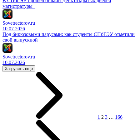
В СПбГЭУ прошел онлайн День открытых дверей
магистратуры
Sovetrectorov.ru
10.07.2026
Под бирюзовыми парусами: как студенты СПбГЭУ отметили
свой выпускной
Sovetrectorov.ru
10.07.2026
Загрузить еще
Навигация
по
записям
1
2
3
…
166