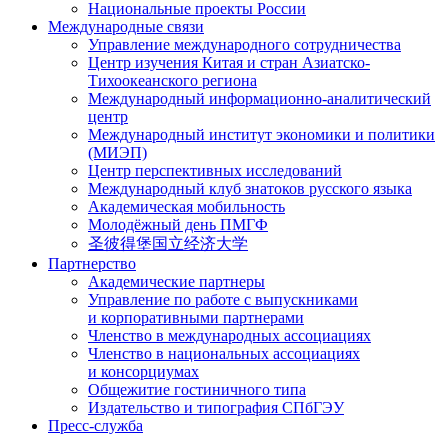
Национальные проекты России
Международные связи
Управление международного сотрудничества
Центр изучения Китая и стран Азиатско-
Тихоокеанского региона
Международный информационно-аналитический
центр
Международный институт экономики и политики
(МИЭП)
Центр перспективных исследований
Международный клуб знатоков русского языка
Академическая мобильность
Молодёжный день ПМГФ
圣彼得堡国立经济大学
Партнерство
Академические партнеры
Управление по работе с выпускниками
и корпоративными партнерами
Членство в международных ассоциациях
Членство в национальных ассоциациях
и консорциумах
Общежитие гостиничного типа
Издательство и типография СПбГЭУ
Пресс-служба