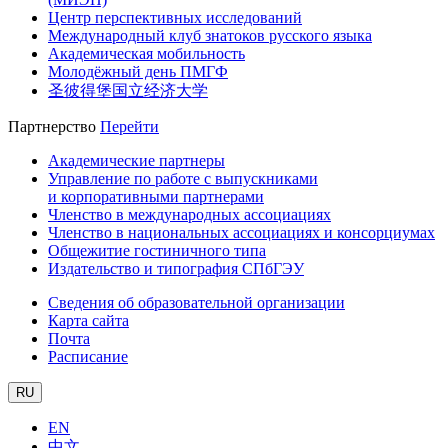
Центр перспективных исследований
Международный клуб знатоков русского языка
Академическая мобильность
Молодёжный день ПМГФ
圣彼得堡国立经济大学
Партнерство
Перейти
Академические партнеры
Управление по работе с выпускниками
и корпоративными партнерами
Членство в международных ассоциациях
Членство в национальных ассоциациях и консорциумах
Общежитие гостиничного типа
Издательство и типография СПбГЭУ
Сведения об образовательной организации
Карта сайта
Почта
Расписание
RU
EN
中文