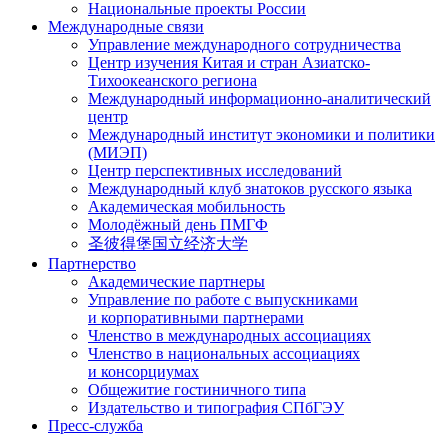
Национальные проекты России
Международные связи
Управление международного сотрудничества
Центр изучения Китая и стран Азиатско-
Тихоокеанского региона
Международный информационно-аналитический
центр
Международный институт экономики и политики
(МИЭП)
Центр перспективных исследований
Международный клуб знатоков русского языка
Академическая мобильность
Молодёжный день ПМГФ
圣彼得堡国立经济大学
Партнерство
Академические партнеры
Управление по работе с выпускниками
и корпоративными партнерами
Членство в международных ассоциациях
Членство в национальных ассоциациях
и консорциумах
Общежитие гостиничного типа
Издательство и типография СПбГЭУ
Пресс-служба