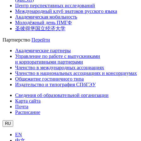
Центр перспективных исследований
Международный клуб знатоков русского языка
Академическая мобильность
Молодёжный день ПМГФ
圣彼得堡国立经济大学
Партнерство
Перейти
Академические партнеры
Управление по работе с выпускниками
и корпоративными партнерами
Членство в международных ассоциациях
Членство в национальных ассоциациях и консорциумах
Общежитие гостиничного типа
Издательство и типография СПбГЭУ
Сведения об образовательной организации
Карта сайта
Почта
Расписание
RU
EN
中文