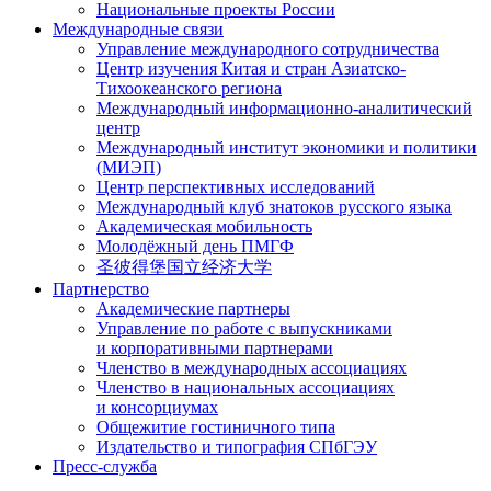
Национальные проекты России
Международные связи
Управление международного сотрудничества
Центр изучения Китая и стран Азиатско-
Тихоокеанского региона
Международный информационно-аналитический
центр
Международный институт экономики и политики
(МИЭП)
Центр перспективных исследований
Международный клуб знатоков русского языка
Академическая мобильность
Молодёжный день ПМГФ
圣彼得堡国立经济大学
Партнерство
Академические партнеры
Управление по работе с выпускниками
и корпоративными партнерами
Членство в международных ассоциациях
Членство в национальных ассоциациях
и консорциумах
Общежитие гостиничного типа
Издательство и типография СПбГЭУ
Пресс-служба