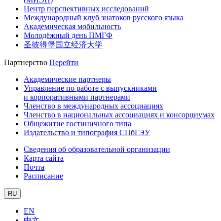
Центр перспективных исследований
Международный клуб знатоков русского языка
Академическая мобильность
Молодёжный день ПМГФ
圣彼得堡国立经济大学
Партнерство
Перейти
Академические партнеры
Управление по работе с выпускниками
и корпоративными партнерами
Членство в международных ассоциациях
Членство в национальных ассоциациях и консорциумах
Общежитие гостиничного типа
Издательство и типография СПбГЭУ
Сведения об образовательной организации
Карта сайта
Почта
Расписание
RU
EN
中文