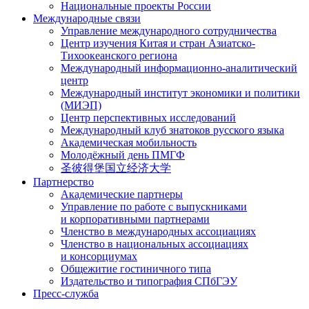
Национальные проекты России
Международные связи
Управление международного сотрудничества
Центр изучения Китая и стран Азиатско-
Тихоокеанского региона
Международный информационно-аналитический
центр
Международный институт экономики и политики
(МИЭП)
Центр перспективных исследований
Международный клуб знатоков русского языка
Академическая мобильность
Молодёжный день ПМГФ
圣彼得堡国立经济大学
Партнерство
Академические партнеры
Управление по работе с выпускниками
и корпоративными партнерами
Членство в международных ассоциациях
Членство в национальных ассоциациях
и консорциумах
Общежитие гостиничного типа
Издательство и типография СПбГЭУ
Пресс-служба