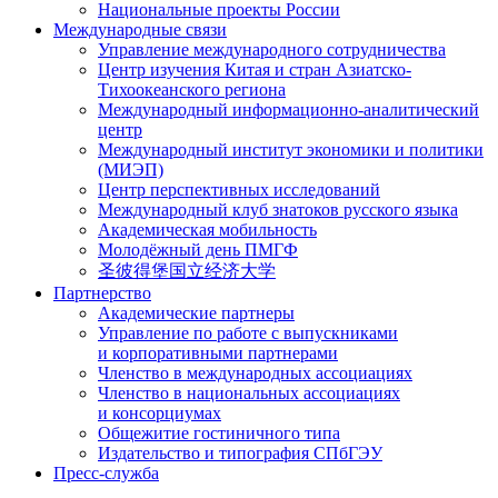
Национальные проекты России
Международные связи
Управление международного сотрудничества
Центр изучения Китая и стран Азиатско-
Тихоокеанского региона
Международный информационно-аналитический
центр
Международный институт экономики и политики
(МИЭП)
Центр перспективных исследований
Международный клуб знатоков русского языка
Академическая мобильность
Молодёжный день ПМГФ
圣彼得堡国立经济大学
Партнерство
Академические партнеры
Управление по работе с выпускниками
и корпоративными партнерами
Членство в международных ассоциациях
Членство в национальных ассоциациях
и консорциумах
Общежитие гостиничного типа
Издательство и типография СПбГЭУ
Пресс-служба