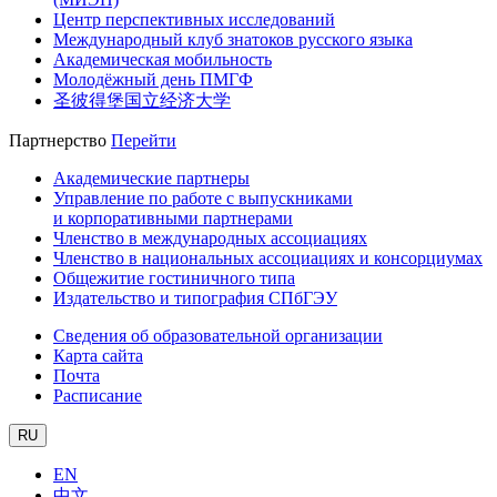
Центр перспективных исследований
Международный клуб знатоков русского языка
Академическая мобильность
Молодёжный день ПМГФ
圣彼得堡国立经济大学
Партнерство
Перейти
Академические партнеры
Управление по работе с выпускниками
и корпоративными партнерами
Членство в международных ассоциациях
Членство в национальных ассоциациях и консорциумах
Общежитие гостиничного типа
Издательство и типография СПбГЭУ
Сведения об образовательной организации
Карта сайта
Почта
Расписание
RU
EN
中文