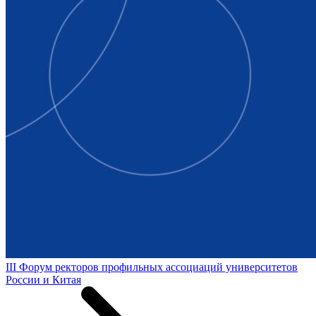
III Форум ректоров профильных ассоциаций университетов
России и Китая