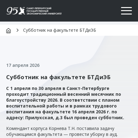
Субботник на факультете БТДиЭБ
О НАС
ПОСТУПИТЬ
17 апреля 2026
ОБРАЗОВАНИЕ
Субботник на факультете БТДиЭБ
НАУКА
С 1 апреля по 30 апреля в Санкт-Петербурге
МЕЖДУНАРОДНЫЕ СВЯЗИ
проходит традиционный весенний месячник по
благоустройству 2026. B соответствии с планом
ПАРТНЕРСТВО
воспитательной работы и в рамках трудового
воспитания на факультете 16 апреля 2026 г. по
адресу: Прилукская, д.3 был проведен субботник.
ПРЕСС-СЛУЖБА
Комендант корпуса Корнева Т.Н. поставила задачу
Абитуриентам и школьникам
обучающимся факультета — провести уборку в ауд.