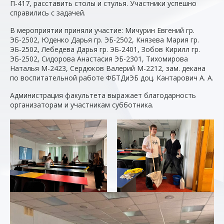
П-417, расставить столы и стулья. Участники успешно
справились с задачей.
Студентам и магистрантам
В мероприятии приняли участие: Мичурин Евгений гр.
Аспирантам и докторантам
ЭБ-2502, Юденко Дарья гр. ЭБ-2502, Князева Мария гр.
ЭБ-2502, Лебедева Дарья гр. ЭБ-2401, Зобов Кирилл гр.
ЭБ-2502, Сидорова Анастасия ЭБ-2301, Тихомирова
Бизнес-образование и ДПО
Наталья М-2423, Сердюков Валерий М-2212, зам. декана
по воспитательной работе ФБТДиЭБ доц. Кантарович А. А.
Выпускникам и партнерам
Администрация факультета выражает благодарность
организаторам и участникам субботника.
Сотрудникам и преподавателям
СМИ и медиа
Сведения об образовательной организации
Карта сайта
Почта
Расписание