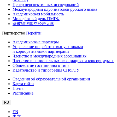
Центр перспективных исследований
Международный клуб знатоков русского языка
Академическая мобильность
Молодёжный день ПМГФ
圣彼得堡国立经济大学
Партнерство
Перейти
Академические партнеры
Управление по работе с выпускниками
и корпоративными партнерами
Членство в международных ассоциациях
Членство в национальных ассоциациях и консорциумах
Общежитие гостиничного типа
Издательство и типография СПбГЭУ
Сведения об образовательной организации
Карта сайта
Почта
Расписание
RU
EN
中文