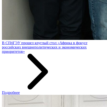
В СПбГЭУ прошел круглый стол «Африка в фокусе
российских внешнеполитических и экономических
приоритетов»
Подробнее