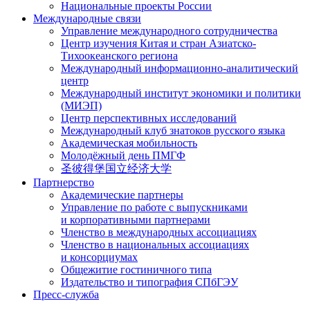
Национальные проекты России
Международные связи
Управление международного сотрудничества
Центр изучения Китая и стран Азиатско-
Тихоокеанского региона
Международный информационно-аналитический
центр
Международный институт экономики и политики
(МИЭП)
Центр перспективных исследований
Международный клуб знатоков русского языка
Академическая мобильность
Молодёжный день ПМГФ
圣彼得堡国立经济大学
Партнерство
Академические партнеры
Управление по работе с выпускниками
и корпоративными партнерами
Членство в международных ассоциациях
Членство в национальных ассоциациях
и консорциумах
Общежитие гостиничного типа
Издательство и типография СПбГЭУ
Пресс-служба