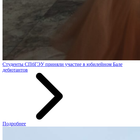
Студенты СПбГЭУ приняли участие в юбилейном Бале
дебютантов
Подробнее