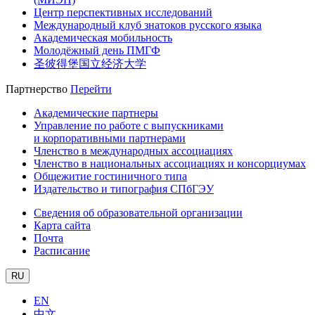
Центр перспективных исследований
Международный клуб знатоков русского языка
Академическая мобильность
Молодёжный день ПМГФ
圣彼得堡国立经济大学
Партнерство
Перейти
Академические партнеры
Управление по работе с выпускниками
и корпоративными партнерами
Членство в международных ассоциациях
Членство в национальных ассоциациях и консорциумах
Общежитие гостиничного типа
Издательство и типография СПбГЭУ
Сведения об образовательной организации
Карта сайта
Почта
Расписание
RU
EN
中文