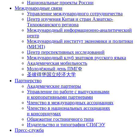
Национальные проекты России
Международные связи
Управление международного сотрудничества
Центр изучения Китая и стран Азиатско-
Тихоокеанского региона
Международный информационно-аналитический
центр
Международный институт экономики и политики
(МИЭП)
Центр перспективных исследований
Международный клуб знатоков русского языка
Академическая мобильность
Молодёжный день ПМГФ
圣彼得堡国立经济大学
Партнерство
Академические партнеры
Управление по работе с выпускниками
и корпоративными партнерами
Членство в международных ассоциациях
Членство в национальных ассоциациях
и консорциумах
Общежитие гостиничного типа
Издательство и типография СПбГЭУ
Пресс-служба