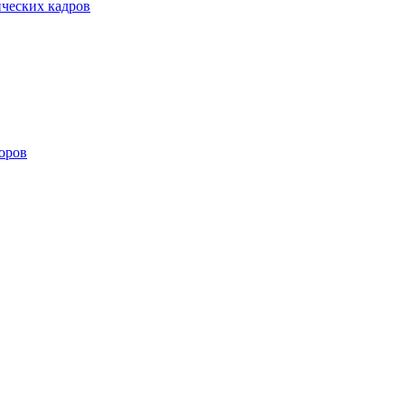
ических кадров
оров