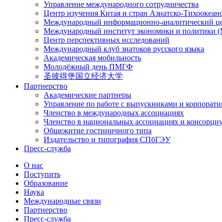
Управление международного сотрудничества
Центр изучения Китая и стран Азиатско-Тихоокеан
Международный информационно-аналитический ц
Международный институт экономики и политики
Центр перспективных исследований
Международный клуб знатоков русского языка
Академическая мобильность
Молодёжный день ПМГФ
圣彼得堡国立经济大学
Партнерство
Академические партнеры
Управление по работе с выпускниками и корпорат
Членство в международных ассоциациях
Членство в национальных ассоциациях и консорци
Общежитие гостиничного типа
Издательство и типография СПбГЭУ
Пресс-служба
О нас
Поступить
Образование
Наука
Международные связи
Партнерство
Пресс-служба