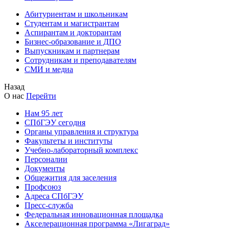
Абитуриентам и школьникам
Студентам и магистрантам
Аспирантам и докторантам
Бизнес-образование и ДПО
Выпускникам и партнерам
Сотрудникам и преподавателям
СМИ и медиа
Назад
О нас
Перейти
Нам 95 лет
СПбГЭУ сегодня
Органы управления и структура
Факультеты и институты
Учебно-лабораторный комплекс
Персоналии
Документы
Общежития для заселения
Профсоюз
Адреса СПбГЭУ
Пресс-служба
Федеральная инновационная площадка
Акселерационная программа «Лигаград»­­