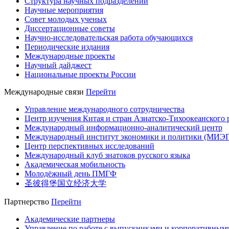
Структура научных подразделений
Научные мероприятия
Совет молодых ученых
Диссертационные советы
Научно-исследовательская работа обучающихся
Периодические издания
Международные проекты
Научный дайджест
Национальные проекты России
Международные связи
Перейти
Управление международного сотрудничества
Центр изучения Китая и стран Азиатско-Тихоокеанского 
Международный информационно-аналитический центр
Международный институт экономики и политики (МИЭ
Центр перспективных исследований
Международный клуб знатоков русского языка
Академическая мобильность
Молодёжный день ПМГФ
圣彼得堡国立经济大学
Партнерство
Перейти
Академические партнеры
Управление по работе с выпускниками и корпоративным