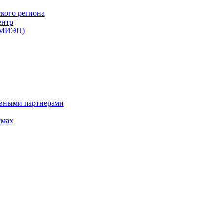
ского региона
ентр
 (МИЭП)
ивными партнерами
умах