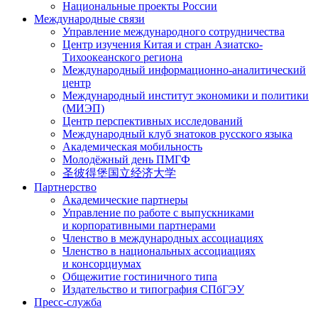
Национальные проекты России
Международные связи
Управление международного сотрудничества
Центр изучения Китая и стран Азиатско-
Тихоокеанского региона
Международный информационно-аналитический
центр
Международный институт экономики и политики
(МИЭП)
Центр перспективных исследований
Международный клуб знатоков русского языка
Академическая мобильность
Молодёжный день ПМГФ
圣彼得堡国立经济大学
Партнерство
Академические партнеры
Управление по работе с выпускниками
и корпоративными партнерами
Членство в международных ассоциациях
Членство в национальных ассоциациях
и консорциумах
Общежитие гостиничного типа
Издательство и типография СПбГЭУ
Пресс-служба