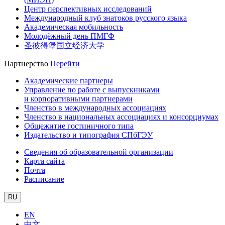
Центр перспективных исследований
Международный клуб знатоков русского языка
Академическая мобильность
Молодёжный день ПМГФ
圣彼得堡国立经济大学
Партнерство
Перейти
Академические партнеры
Управление по работе с выпускниками
и корпоративными партнерами
Членство в международных ассоциациях
Членство в национальных ассоциациях и консорциумах
Общежитие гостиничного типа
Издательство и типография СПбГЭУ
Сведения об образовательной организации
Карта сайта
Почта
Расписание
RU
EN
中文