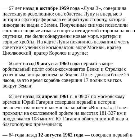
— 67 лет назад
в октябре 1959 года
«Луна-3», совершила
настоящую революцию: она облетела Луну и впервые в
истории сфотографировала ее обратную сторону, которая
никогда не видна с Земли. Полученные снимки позволили
составить первые атласы и карты невидимой стороны нашего
спутника, где были обнаружены новые моря, кратеры и
горные хребты. На карте Луны появились названия в честь
советских ученых и космонавтов: море Москвы, кратер
Циолковский, кратер Королев и другие;
— 66 лет назад1
9 августа 1960 года
первый в мире
орбитальный полет собак-космонавтов Белки и Стрелки с
успешным возвращением на Землю. Полет длился более 25
часов, за это время корабль совершил 17 полных витков
вокруг Земли;
— 65 лет назад
12 апреля 1961 г
. в 09:07 по московскому
времени Юрий Гагарин совершил первый в истории
человечества полет в космос на корабле «Восток-1». Полет
проходил на околоземной орбите на высотах 181-327 км и
продолжался 108 минут. Ю. Гагарин облетел земной шар и
благополучно приземлился;
— 64 года назад
12 августа 1962 года
— совершен первый в