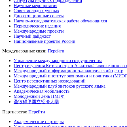
Структура научных подразделений
Научные мероприятия
Совет молодых ученых
Диссертационные советы
Научно-исследовательская работа обучающихся
Периодические издания
Международные проекты
Научный дайджест
Национальные проекты России
Международные связи
Перейти
Управление международного сотрудничества
Центр изучения Китая и стран Азиатско-Тихоокеанского 
Международный информационно-аналитический центр
Международный институт экономики и политики (МИЭ
Центр перспективных исследований
Международный клуб знатоков русского языка
Академическая мобильность
Молодёжный день ПМГФ
圣彼得堡国立经济大学
Партнерство
Перейти
Академические партнеры
Управление по работе с выпускниками и корпоративным