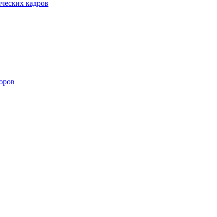
ических кадров
оров