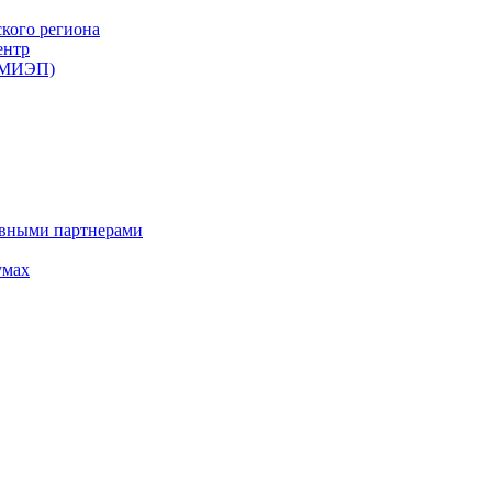
ского региона
ентр
 (МИЭП)
ивными партнерами
умах