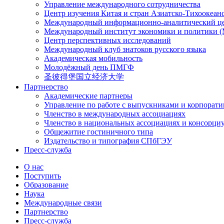
Управление международного сотрудничества
Центр изучения Китая и стран Азиатско-Тихоокеан
Международный информационно-аналитический ц
Международный институт экономики и политики
Центр перспективных исследований
Международный клуб знатоков русского языка
Академическая мобильность
Молодёжный день ПМГФ
圣彼得堡国立经济大学
Партнерство
Академические партнеры
Управление по работе с выпускниками и корпорат
Членство в международных ассоциациях
Членство в национальных ассоциациях и консорци
Общежитие гостиничного типа
Издательство и типография СПбГЭУ
Пресс-служба
О нас
Поступить
Образование
Наука
Международные связи
Партнерство
Пресс-служба