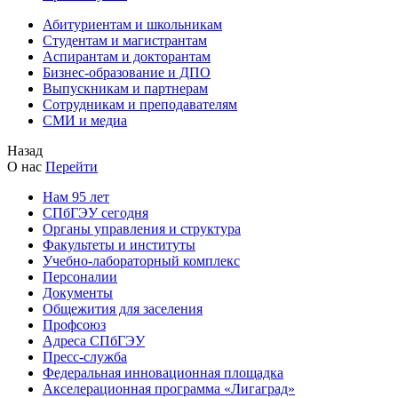
Абитуриентам и школьникам
Студентам и магистрантам
Аспирантам и докторантам
Бизнес-образование и ДПО
Выпускникам и партнерам
Сотрудникам и преподавателям
СМИ и медиа
Назад
О нас
Перейти
Нам 95 лет
СПбГЭУ сегодня
Органы управления и структура
Факультеты и институты
Учебно-лабораторный комплекс
Персоналии
Документы
Общежития для заселения
Профсоюз
Адреса СПбГЭУ
Пресс-служба
Федеральная инновационная площадка
Акселерационная программа «Лигаград»­­