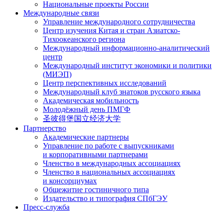
Национальные проекты России
Международные связи
Управление международного сотрудничества
Центр изучения Китая и стран Азиатско-
Тихоокеанского региона
Международный информационно-аналитический
центр
Международный институт экономики и политики
(МИЭП)
Центр перспективных исследований
Международный клуб знатоков русского языка
Академическая мобильность
Молодёжный день ПМГФ
圣彼得堡国立经济大学
Партнерство
Академические партнеры
Управление по работе с выпускниками
и корпоративными партнерами
Членство в международных ассоциациях
Членство в национальных ассоциациях
и консорциумах
Общежитие гостиничного типа
Издательство и типография СПбГЭУ
Пресс-служба