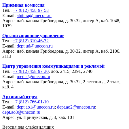
Приемная комиссия
Тел.:
+7 (812) 458-97-58
E-mail:
abitura@unecon.ru
Адрес: наб. канала Грибоедова, д. 30-32, литер А, каб. 1048,
1039
Организационное управление
Тел.:
+7 (812) 310-46-32
E-mail:
dept.ud@unecon.ru
Адрес: наб. канала Грибоедова, д. 30-32, литер А, каб. 2106,
2113
Центр управления коммуникациями и рекламой
Тел.:
+7 (812) 458-97-30
, доб. 2415, 2391, 2740
E-mail:
media@unecon.ru
Адрес: наб. канала Грибоедова, д. 30-32, 2 лестница, 2 этаж,
каб. 4
Архивный отдел
Тел.:
+7 (812) 766-01-10
E-mail:
dept.ao1@unecon.ru
;
dept.ao2@unecon.ru
;
dept.ao3@unecon.ru
Адрес: ул. Прилукская, д. 3, каб. 101
Версия для слабовидящих