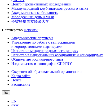
Центр перспективных исследований
Международный клуб знатоков русского языка
Академическая мобильность
Молодёжный день ПМГФ
圣彼得堡国立经济大学
Партнерство
Перейти
Академические партнеры
Управление по работе с выпускниками
и корпоративными партнерами
Членство в международных ассоциациях
Членство в национальных ассоциациях и консорциумах
Общежитие гостиничного типа
Издательство и типография СПбГЭУ
Сведения об образовательной организации
Карта сайта
Почта
Расписание
RU
EN
中文