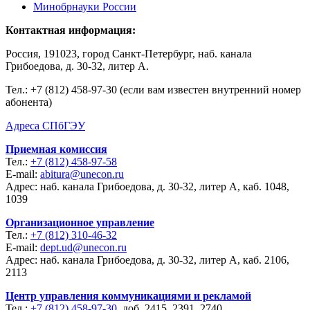
Минобрнауки России
Контактная информация:
Россия, 191023, город Санкт-Петербург, наб. канала
Грибоедова, д. 30-32, литер А.
Тел.:
+7 (812) 458-97-30 (если вам известен внутренний номер
абонента)
Адреса СПбГЭУ
Приемная комиссия
Тел.:
+7 (812) 458-97-58
E-mail:
abitura@unecon.ru
Адрес: наб. канала Грибоедова, д. 30-32, литер А, каб. 1048,
1039
Организационное управление
Тел.:
+7 (812) 310-46-32
E-mail:
dept.ud@unecon.ru
Адрес: наб. канала Грибоедова, д. 30-32, литер А, каб. 2106,
2113
Центр управления коммуникациями и рекламой
Тел.:
+7 (812) 458-97-30
, доб. 2415, 2391, 2740