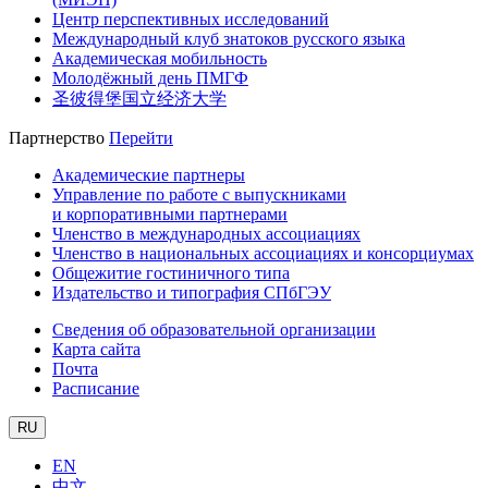
Центр перспективных исследований
Международный клуб знатоков русского языка
Академическая мобильность
Молодёжный день ПМГФ
圣彼得堡国立经济大学
Партнерство
Перейти
Академические партнеры
Управление по работе с выпускниками
и корпоративными партнерами
Членство в международных ассоциациях
Членство в национальных ассоциациях и консорциумах
Общежитие гостиничного типа
Издательство и типография СПбГЭУ
Сведения об образовательной организации
Карта сайта
Почта
Расписание
RU
EN
中文