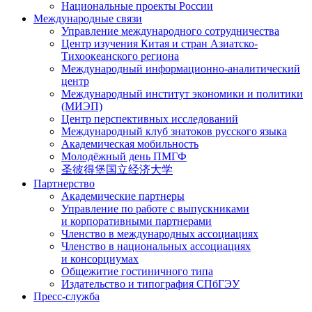
Национальные проекты России
Международные связи
Управление международного сотрудничества
Центр изучения Китая и стран Азиатско-
Тихоокеанского региона
Международный информационно-аналитический
центр
Международный институт экономики и политики
(МИЭП)
Центр перспективных исследований
Международный клуб знатоков русского языка
Академическая мобильность
Молодёжный день ПМГФ
圣彼得堡国立经济大学
Партнерство
Академические партнеры
Управление по работе с выпускниками
и корпоративными партнерами
Членство в международных ассоциациях
Членство в национальных ассоциациях
и консорциумах
Общежитие гостиничного типа
Издательство и типография СПбГЭУ
Пресс-служба