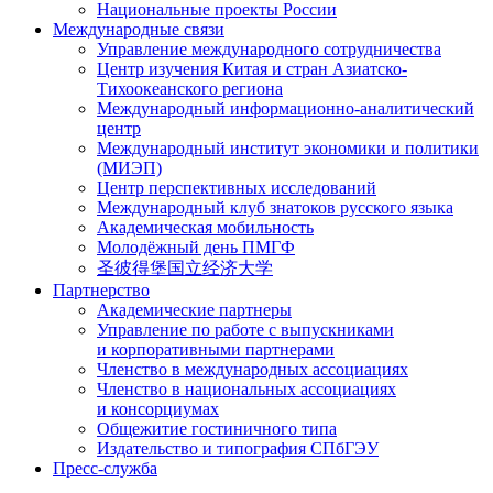
Национальные проекты России
Международные связи
Управление международного сотрудничества
Центр изучения Китая и стран Азиатско-
Тихоокеанского региона
Международный информационно-аналитический
центр
Международный институт экономики и политики
(МИЭП)
Центр перспективных исследований
Международный клуб знатоков русского языка
Академическая мобильность
Молодёжный день ПМГФ
圣彼得堡国立经济大学
Партнерство
Академические партнеры
Управление по работе с выпускниками
и корпоративными партнерами
Членство в международных ассоциациях
Членство в национальных ассоциациях
и консорциумах
Общежитие гостиничного типа
Издательство и типография СПбГЭУ
Пресс-служба