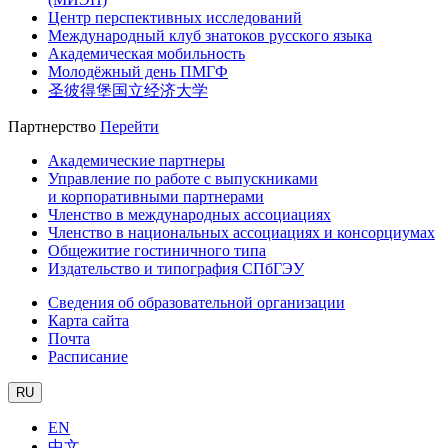
Центр перспективных исследований
Международный клуб знатоков русского языка
Академическая мобильность
Молодёжный день ПМГФ
圣彼得堡国立经济大学
Партнерство
Перейти
Академические партнеры
Управление по работе с выпускниками
и корпоративными партнерами
Членство в международных ассоциациях
Членство в национальных ассоциациях и консорциумах
Общежитие гостиничного типа
Издательство и типография СПбГЭУ
Сведения об образовательной организации
Карта сайта
Почта
Расписание
RU
EN
中文