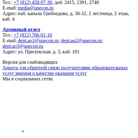
Тел.:
+7 (812) 458-97-30
, доб. 2415, 2391, 2740
E-mail:
media@unecon.ru
Адрес: наб. канала Грибоедова, д. 30-32, 2 лестница, 2 этаж,
каб. 4
Архивный отдел
Тел.:
+7 (812) 766-01-10
E-mail:
dept.ao1@unecon.ru
;
dept.ao2@unecon.ru
;
dept.ao3@unecon.ru
Адрес: ул. Прилукская, д. 3, каб. 101
Версия для слабовидящих
Анкета для обратной связи получателями образовательных
услуг мнения о качестве оказания услуг
Мы в социальных сетях