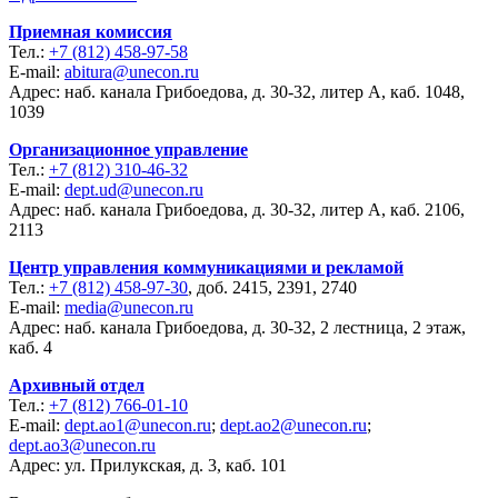
Приемная комиссия
Тел.:
+7 (812) 458-97-58
E-mail:
abitura@unecon.ru
Адрес: наб. канала Грибоедова, д. 30-32, литер А, каб. 1048,
1039
Организационное управление
Тел.:
+7 (812) 310-46-32
E-mail:
dept.ud@unecon.ru
Адрес: наб. канала Грибоедова, д. 30-32, литер А, каб. 2106,
2113
Центр управления коммуникациями и рекламой
Тел.:
+7 (812) 458-97-30
, доб. 2415, 2391, 2740
E-mail:
media@unecon.ru
Адрес: наб. канала Грибоедова, д. 30-32, 2 лестница, 2 этаж,
каб. 4
Архивный отдел
Тел.:
+7 (812) 766-01-10
E-mail:
dept.ao1@unecon.ru
;
dept.ao2@unecon.ru
;
dept.ao3@unecon.ru
Адрес: ул. Прилукская, д. 3, каб. 101