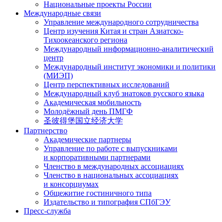
Национальные проекты России
Международные связи
Управление международного сотрудничества
Центр изучения Китая и стран Азиатско-
Тихоокеанского региона
Международный информационно-аналитический
центр
Международный институт экономики и политики
(МИЭП)
Центр перспективных исследований
Международный клуб знатоков русского языка
Академическая мобильность
Молодёжный день ПМГФ
圣彼得堡国立经济大学
Партнерство
Академические партнеры
Управление по работе с выпускниками
и корпоративными партнерами
Членство в международных ассоциациях
Членство в национальных ассоциациях
и консорциумах
Общежитие гостиничного типа
Издательство и типография СПбГЭУ
Пресс-служба