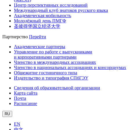
Центр перспективных исследований
Международный клуб знатоков русского языка
Академическая мобильность
Молодёжный день ПМГФ
圣彼得堡国立经济大学
Партнерство
Перейти
Академические партнеры
Управление по работе с выпускниками
и корпоративными партнерами
Членство в международных ассоциациях
Членство в национальных ассоциациях и консорциумах
Общежитие гостиничного типа
Издательство и типография СПбГЭУ
Сведения об образовательной организации
Карта сайта
Почта
Расписание
RU
EN
中文