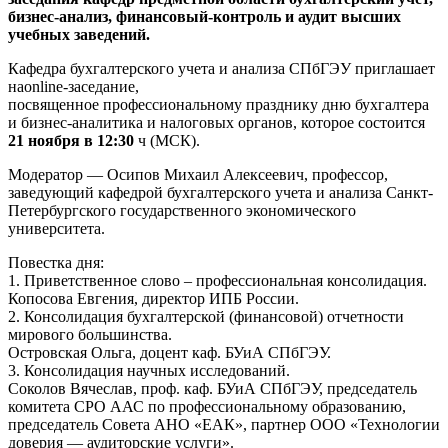
бизнес-анализ, финансовый-контроль и аудит высших
учебных заведений.
Кафедра бухгалтерского учета и анализа СПбГЭУ приглашает
наonline-заседание,
посвященное профессиональному празднику дню бухгалтера
и бизнес-аналитика и налоговых органов, которое состоится
21 ноября в 12:30
ч (МСК).
Модератор — Осипов Михаил Алексеевич, профессор,
заведующий кафедрой бухгалтерского учета и анализа Санкт-
Петербургского государственного экономического
университета.
Повестка дня:
1. Приветственное слово – профессиональная консолидация.
Копосова Евгения, директор ИПБ России.
2. Консолидация бухгалтерской (финансовой) отчетности
мирового большинства.
Островская Ольга, доцент каф. БУиА СПбГЭУ.
3. Консолидация научных исследований.
Соколов Вячеслав, проф. каф. БУиА СПбГЭУ, председатель
комитета СРО ААС по профессиональному образованию,
председатель Совета АНО «ЕАК», партнер ООО «Технологии
доверия — аудиторские услуги».