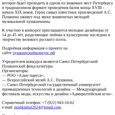
которое будет проходить в одном из знаковых мест Петербурга
в традиционном формате проведения балов конца​ XVIII​ –
начала​ XIX​ веков.​​ ​Герои самых известных произведений А.С.
Пушкина оживут под звуки знаменитых мелодий
музыкальной пушкинианы.
К участию в конкурсе приглашаются молодые​ дизайнеры​ от
14 до 45 лет, разделяющие любовь к культурному наследию и
творчеству​ великого русского поэта.
Подробная информация о проекте на
сайте
пушкинскийконкурс.рф
Учредителем конкурса является Санкт-Петербургский
Пушкинский фонд культуры.​
Организаторы:
— РОО «Алые паруса»,
— Всероссийский музей А.С. Пушкина,​
— Санкт-Петербургский государственный университет
промышленных технологий и дизайна — Международный​
фестиваль моды, искусства и​ дизайна​ «Адмиралтейская игла».
Справочный телефон:​ +7 (921) 943-16-62
e-mail:
pushkinbal2024@gmail.com