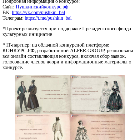
Подробная информация о конкурсе:
Сайт:
Пушкинскийконкурс.рф
ВК:
https://vk.com/pushkin_bal
Телеграм:
https://t.me/pushkin_bal
*Проект реализуется при поддержке Президентского фонда
культурных инициатив
* IT-партнер: на облачной конкурсной платформе
КОНКУРС.РФ, разработанной ALFER.GROUP, реализована
вся онлайн составляющая конкурса, включая сбор заявок,
голосование членов жюри и информационные материалы о
конкурсе.