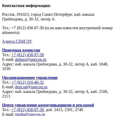
Контактная информация:
Россия, 191023, город Санкт-Петербург, наб. канала
Грибоедова, д. 30-32, литер А.
Тел.:
+7 (812) 458-97-30 (если вам известен внутренний номер
абонента)
Адреса СПбГЭУ
Приемная комиссия
Тел.:
+7 (812) 458-97-58
E-mail:
abitura@unecon.ru
Адрес: наб. канала Грибоедова, д. 30-32, литер А, каб. 1048,
1039
Организационное управление
Тел.:
+7 (812) 310-46-32
E-mail:
dept.ud@unecon.ru
Адрес: наб. канала Грибоедова, д. 30-32, литер А, каб. 2106,
2113
Центр управления коммуникациями и рекламой
Тел.:
+7 (812) 458-97-30
, доб. 2415, 2391, 2740
E-mail:
media@unecon.ru