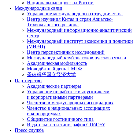
Национальные проекты России
Международные связи
Управление международного сотрудничества
Центр изучения Китая и стран Азиатско-
Тихоокеанского региона
Международный информационно-аналитический
центр
Международный институт экономики и политики
(МИЭП)
Центр перспективных исследований
Международный клуб знатоков русского языка
Академическая мобильность
Молодёжный день ПМГФ
圣彼得堡国立经济大学
Партнерство
Академические партнеры
Управление по работе с выпускниками
и корпоративными партнерами
Членство в международных ассоциациях
Членство в национальных ассоциациях
и консорциумах
Общежитие гостиничного типа
Издательство и типография СПбГЭУ
Пресс-служба