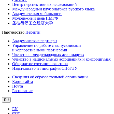
Центр перспективных исследований
Международный клуб знатоков русского языка
Академическая мобильность
Молодёжный день ПМГФ
圣彼得堡国立经济大学
Партнерство
Перейти
Академические партнеры
Управление по работе с выпускниками
и корпоративными партнерами
Членство в международных ассоциациях
Членство в национальных ассоциациях и консорциумах
Общежитие гостиничного типа
Издательство и типография СПбГЭУ
Сведения об образовательной организации
Карта сайта
Почта
Расписание
RU
EN
中文