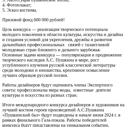
4. Фотоплакат;
5. Эскиз костюма.
Призовой фонд 600 000 рублей!
Цель конкурса​ —​ реализация​ творческого потенциала​
молодого поколения в области культуры, искусства и дизайна​
и​ создания условий для укрепления, дружбы и развития
дальнейших профессиональных ​ ​ связей с​ талантливой​
молодежью стран ближнего и дальнего зарубежья.
Основные задачи конкурса — популяризация и продвижение
творческого наследия А.С. Пушкина в мире, рост
углубленного изучения русской классической литературы
среди молодежи и юношества, креативное осмысление
лучших образцов русской поэзии.
Работы дизайнеров будут оценивать члены​ Экспертного
совета:​ профессионалы мира моды, известные ​ деятели
культуры и искусства из разных стран.
Итоги​ международного​ конкурса дизайнеров и художников на
лучший костюм героев произведений А.С.Пушкина
«Пушкинский бал» будут подведены​ в​ начале​ июня​ 2024 г.​ в​
рамках финального​ Гала-показа. Работы победителей
конкурса​ будут представлены на​ уникальном​ событии​,​