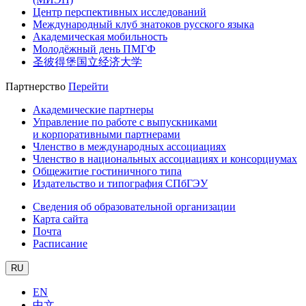
Центр перспективных исследований
Международный клуб знатоков русского языка
Академическая мобильность
Молодёжный день ПМГФ
圣彼得堡国立经济大学
Партнерство
Перейти
Академические партнеры
Управление по работе с выпускниками
и корпоративными партнерами
Членство в международных ассоциациях
Членство в национальных ассоциациях и консорциумах
Общежитие гостиничного типа
Издательство и типография СПбГЭУ
Сведения об образовательной организации
Карта сайта
Почта
Расписание
RU
EN
中文