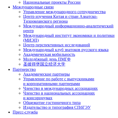
Национальные проекты России
Международные связи
Управление международного сотрудничества
Центр изучения Китая и стран Азиатско-
Тихоокеанского региона
Международный информационно-аналитический
центр
Международный институт экономики и политики
(МИЭП)
Центр перспективных исследований
Международный клуб знатоков русского языка
Академическая мобильность
Молодёжный день ПМГФ
圣彼得堡国立经济大学
Партнерство
Академические партнеры
Управление по работе с выпускниками
и корпоративными партнерами
Членство в международных ассоциациях
Членство в национальных ассоциациях
и консорциумах
Общежитие гостиничного типа
Издательство и типография СПбГЭУ
Пресс-служба