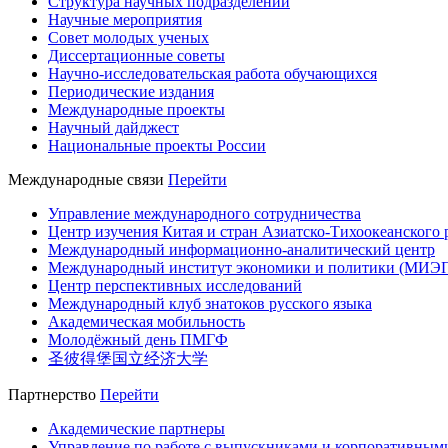
Структура научных подразделений
Научные мероприятия
Совет молодых ученых
Диссертационные советы
Научно-исследовательская работа обучающихся
Периодические издания
Международные проекты
Научный дайджест
Национальные проекты России
Международные связи
Перейти
Управление международного сотрудничества
Центр изучения Китая и стран Азиатско-Тихоокеанского 
Международный информационно-аналитический центр
Международный институт экономики и политики (МИЭ
Центр перспективных исследований
Международный клуб знатоков русского языка
Академическая мобильность
Молодёжный день ПМГФ
圣彼得堡国立经济大学
Партнерство
Перейти
Академические партнеры
Управление по работе с выпускниками и корпоративным