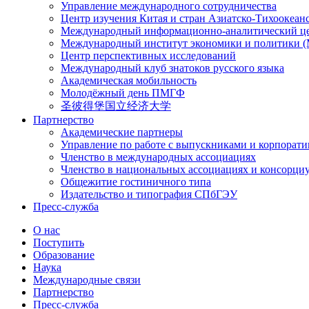
Управление международного сотрудничества
Центр изучения Китая и стран Азиатско-Тихоокеан
Международный информационно-аналитический ц
Международный институт экономики и политики
Центр перспективных исследований
Международный клуб знатоков русского языка
Академическая мобильность
Молодёжный день ПМГФ
圣彼得堡国立经济大学
Партнерство
Академические партнеры
Управление по работе с выпускниками и корпорат
Членство в международных ассоциациях
Членство в национальных ассоциациях и консорци
Общежитие гостиничного типа
Издательство и типография СПбГЭУ
Пресс-служба
О нас
Поступить
Образование
Наука
Международные связи
Партнерство
Пресс-служба