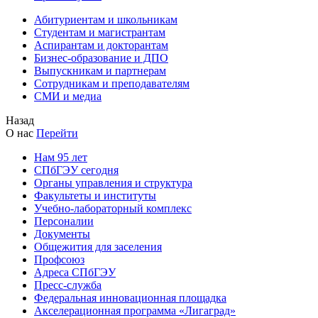
Абитуриентам и школьникам
Студентам и магистрантам
Аспирантам и докторантам
Бизнес-образование и ДПО
Выпускникам и партнерам
Сотрудникам и преподавателям
СМИ и медиа
Назад
О нас
Перейти
Нам 95 лет
СПбГЭУ сегодня
Органы управления и структура
Факультеты и институты
Учебно-лабораторный комплекс
Персоналии
Документы
Общежития для заселения
Профсоюз
Адреса СПбГЭУ
Пресс-служба
Федеральная инновационная площадка
Акселерационная программа «Лигаград»­­