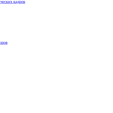
ических кадров
оров