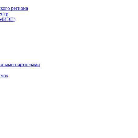
ского региона
ентр
 (МИЭП)
ивными партнерами
умах