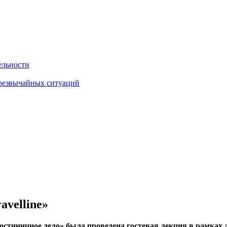
ельности
чрезвычайных ситуаций
«Travelline»
«Гостиничное дело» была проведена гостевая лекция в рамк