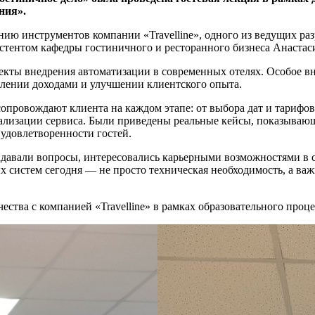
ния».
ю инструментов компании «Travelline», одного из ведущих ра
истентом кафедры гостиничного и ресторанного бизнеса Анастас
екты внедрения автоматизации в современных отелях. Особое в
лении доходами и улучшении клиентского опыта.
провождают клиента на каждом этапе: от выбора дат и тарифов 
лизации сервиса. Были приведены реальные кейсы, показывающ
удовлетворенности гостей.
адавали вопросы, интересовались карьерными возможностями в 
х систем сегодня — не просто техническая необходимость, а ва
ства с компанией «Travelline» в рамках образовательного проце