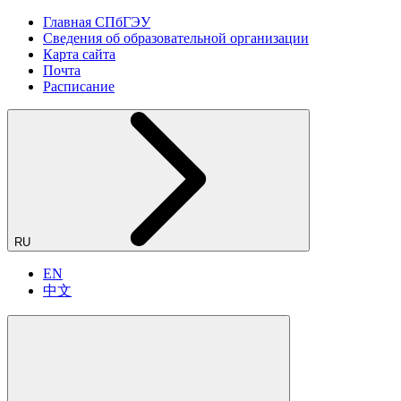
Главная СПбГЭУ
Сведения об образовательной организации
Карта сайта
Почта
Расписание
RU
EN
中文