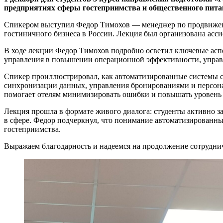
предприятиях сферы гостеприимства и общественного пита
Спикером выступил Федор Тимохов — менеджер по продвижени
гостиничного бизнеса в России. Лекция был организована асс
В ходе лекции Федор Тимохов подробно осветил ключевые асп
управления в повышении операционной эффективности, управ
Спикер проиллюстрировал, как автоматизированные системы со
синхронизации данных, управления бронированиями и персона
помогает отелям минимизировать ошибки и повышать уровень 
Лекция прошла в формате живого диалога: студенты активно з
в сфере. Федор подчеркнул, что понимание автоматизированны
гостеприимства.
Выражаем благодарность и надеемся на продолжение сотрудниче