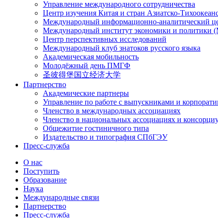
Управление международного сотрудничества
Центр изучения Китая и стран Азиатско-Тихоокеан
Международный информационно-аналитический ц
Международный институт экономики и политики
Центр перспективных исследований
Международный клуб знатоков русского языка
Академическая мобильность
Молодёжный день ПМГФ
圣彼得堡国立经济大学
Партнерство
Академические партнеры
Управление по работе с выпускниками и корпорат
Членство в международных ассоциациях
Членство в национальных ассоциациях и консорци
Общежитие гостиничного типа
Издательство и типография СПбГЭУ
Пресс-служба
О нас
Поступить
Образование
Наука
Международные связи
Партнерство
Пресс-служба