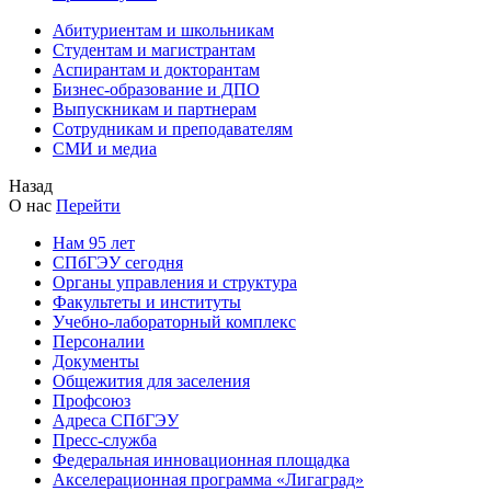
Абитуриентам и школьникам
Студентам и магистрантам
Аспирантам и докторантам
Бизнес-образование и ДПО
Выпускникам и партнерам
Сотрудникам и преподавателям
СМИ и медиа
Назад
О нас
Перейти
Нам 95 лет
СПбГЭУ сегодня
Органы управления и структура
Факультеты и институты
Учебно-лабораторный комплекс
Персоналии
Документы
Общежития для заселения
Профсоюз
Адреса СПбГЭУ
Пресс-служба
Федеральная инновационная площадка
Акселерационная программа «Лигаград»­­