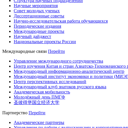
Структура научных подразделений
Научные мероприятия
Совет молодых ученых
Диссертационные советы
Научно-исследовательская работа обучающихся
Периодические издания
Международные проекты
Научный дайджест
Национальные проекты России
Международные связи
Перейти
Управление международного сотрудничества
Центр изучения Китая и стран Азиатско-Тихоокеанского 
Международный информационно-аналитический центр
Международный институт экономики и политики (МИЭ
Центр перспективных исследований
Международный клуб знатоков русского языка
Академическая мобильность
Молодёжный день ПМГФ
圣彼得堡国立经济大学
Партнерство
Перейти
Академические партнеры
Управление по работе с выпускниками и корпоративным