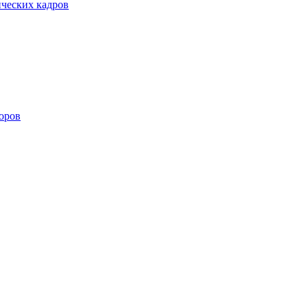
ических кадров
оров