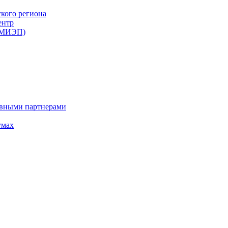
ского региона
ентр
 (МИЭП)
ивными партнерами
умах