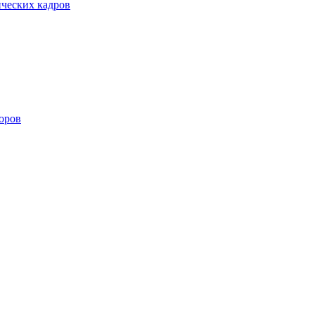
ических кадров
оров