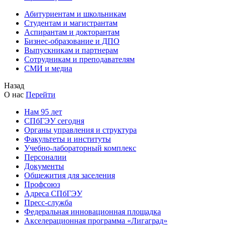
Абитуриентам и школьникам
Студентам и магистрантам
Аспирантам и докторантам
Бизнес-образование и ДПО
Выпускникам и партнерам
Сотрудникам и преподавателям
СМИ и медиа
Назад
О нас
Перейти
Нам 95 лет
СПбГЭУ сегодня
Органы управления и структура
Факультеты и институты
Учебно-лабораторный комплекс
Персоналии
Документы
Общежития для заселения
Профсоюз
Адреса СПбГЭУ
Пресс-служба
Федеральная инновационная площадка
Акселерационная программа «Лигаград»­­