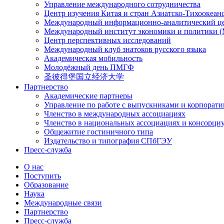
Управление международного сотрудничества
Центр изучения Китая и стран Азиатско-Тихоокеан
Международный информационно-аналитический ц
Международный институт экономики и политики
Центр перспективных исследований
Международный клуб знатоков русского языка
Академическая мобильность
Молодёжный день ПМГФ
圣彼得堡国立经济大学
Партнерство
Академические партнеры
Управление по работе с выпускниками и корпорат
Членство в международных ассоциациях
Членство в национальных ассоциациях и консорци
Общежитие гостиничного типа
Издательство и типография СПбГЭУ
Пресс-служба
О нас
Поступить
Образование
Наука
Международные связи
Партнерство
Пресс-служба