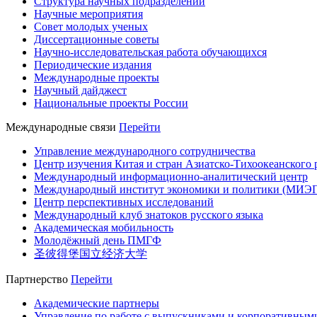
Структура научных подразделений
Научные мероприятия
Совет молодых ученых
Диссертационные советы
Научно-исследовательская работа обучающихся
Периодические издания
Международные проекты
Научный дайджест
Национальные проекты России
Международные связи
Перейти
Управление международного сотрудничества
Центр изучения Китая и стран Азиатско-Тихоокеанского 
Международный информационно-аналитический центр
Международный институт экономики и политики (МИЭ
Центр перспективных исследований
Международный клуб знатоков русского языка
Академическая мобильность
Молодёжный день ПМГФ
圣彼得堡国立经济大学
Партнерство
Перейти
Академические партнеры
Управление по работе с выпускниками и корпоративным