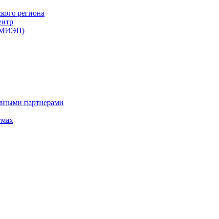
ского региона
ентр
 (МИЭП)
ивными партнерами
умах