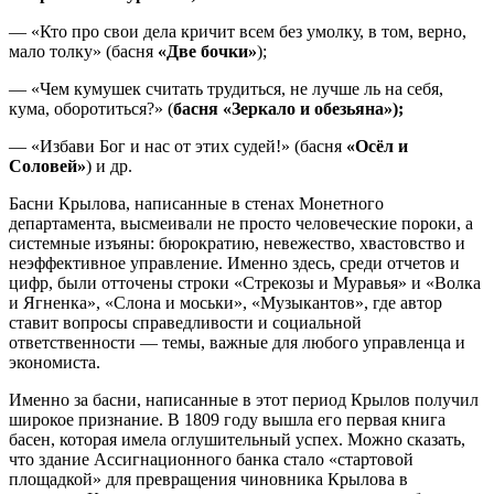
— «Кто про свои дела кричит всем без умолку, в том, верно,
мало толку» (басня
«Две бочки»
);
— «Чем кумушек считать трудиться, не лучше ль на себя,
кума, оборотиться?» (
басня «Зеркало и обезьяна»);
— «Избави Бог и нас от этих судей!» (басня
«Осёл и
Соловей»
) и др.
Басни Крылова, написанные в стенах Монетного
департамента, высмеивали не просто человеческие пороки, а
системные изъяны: бюрократию, невежество, хвастовство и
неэффективное управление. Именно здесь, среди отчетов и
цифр, были отточены строки «Стрекозы и Муравья» и «Волка
и Ягненка», «Слона и моськи», «Музыкантов», где автор
ставит вопросы справедливости и социальной
ответственности — темы, важные для любого управленца и
экономиста.
Именно за басни, написанные в этот период Крылов получил
широкое признание. В 1809 году вышла его первая книга
басен, которая имела оглушительный успех. Можно сказать,
что здание Ассигнационного банка стало «стартовой
площадкой» для превращения чиновника Крылова в