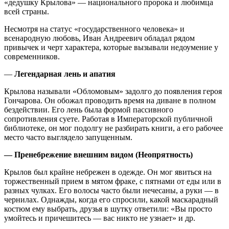
«дедушку Крылова» — национального пророка и любимца
всей страны.
Несмотря на статус «государственного человека» и
всенародную любовь, Иван Андреевич обладал рядом
привычек и черт характера, которые вызывали недоумение у
современников.
—
Легендарная лень и апатия
Крылова называли «Обломовым» задолго до появления героя
Гончарова. Он обожал проводить время на диване в полном
бездействии. Его лень была формой пассивного
сопротивления суете. Работая в Императорской публичной
библиотеке, он мог подолгу не разбирать книги, а его рабочее
место часто выглядело запущенным.
— Пренебрежение внешним видом (Неопрятность)
Крылов был крайне небрежен в одежде. Он мог явиться на
торжественный прием в мятом фраке, с пятнами от еды или в
разных чулках. Его волосы часто были нечесаны, а руки — в
чернилах. Однажды, когда его спросили, какой маскарадный
костюм ему выбрать, друзья в шутку ответили: «Вы просто
умойтесь и причешитесь — вас никто не узнает» и др.