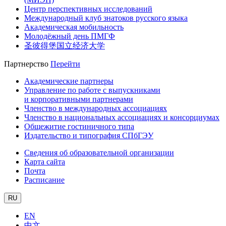
Центр перспективных исследований
Международный клуб знатоков русского языка
Академическая мобильность
Молодёжный день ПМГФ
圣彼得堡国立经济大学
Партнерство
Перейти
Академические партнеры
Управление по работе с выпускниками
и корпоративными партнерами
Членство в международных ассоциациях
Членство в национальных ассоциациях и консорциумах
Общежитие гостиничного типа
Издательство и типография СПбГЭУ
Сведения об образовательной организации
Карта сайта
Почта
Расписание
RU
EN
中文