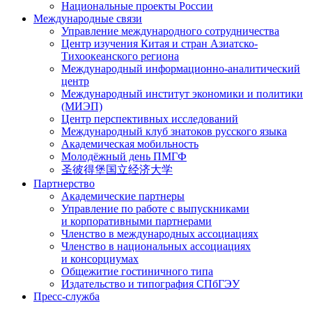
Национальные проекты России
Международные связи
Управление международного сотрудничества
Центр изучения Китая и стран Азиатско-
Тихоокеанского региона
Международный информационно-аналитический
центр
Международный институт экономики и политики
(МИЭП)
Центр перспективных исследований
Международный клуб знатоков русского языка
Академическая мобильность
Молодёжный день ПМГФ
圣彼得堡国立经济大学
Партнерство
Академические партнеры
Управление по работе с выпускниками
и корпоративными партнерами
Членство в международных ассоциациях
Членство в национальных ассоциациях
и консорциумах
Общежитие гостиничного типа
Издательство и типография СПбГЭУ
Пресс-служба