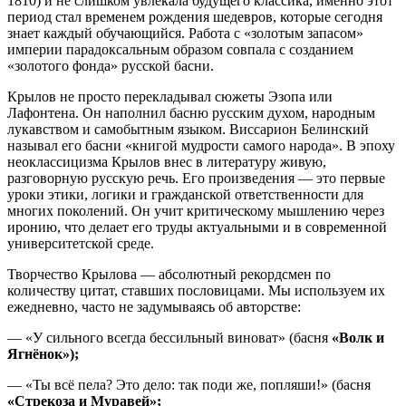
1810) и не слишком увлекала будущего классика, именно этот
период стал временем рождения шедевров, которые сегодня
знает каждый обучающийся. Работа с «золотым запасом»
империи парадоксальным образом совпала с созданием
«золотого фонда» русской басни.
Крылов не просто перекладывал сюжеты Эзопа или
Лафонтена. Он наполнил басню русским духом, народным
лукавством и самобытным языком. Виссарион Белинский
называл его басни «книгой мудрости самого народа». В эпоху
неоклассицизма Крылов внес в литературу живую,
разговорную русскую речь. Его произведения — это первые
уроки этики, логики и гражданской ответственности для
многих поколений. Он учит критическому мышлению через
иронию, что делает его труды актуальными и в современной
университетской среде.
Творчество Крылова — абсолютный рекордсмен по
количеству цитат, ставших пословицами. Мы используем их
ежедневно, часто не задумываясь об авторстве:
— «У сильного всегда бессильный виноват» (басня
«Волк и
Ягнёнок»);
— «Ты всё пела? Это дело: так поди же, попляши!» (басня
«Стрекоза и Муравей»;