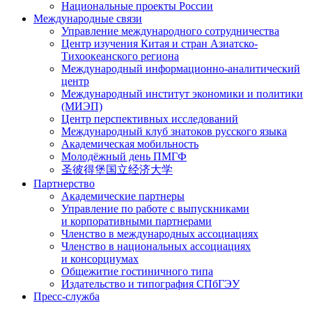
Национальные проекты России
Международные связи
Управление международного сотрудничества
Центр изучения Китая и стран Азиатско-
Тихоокеанского региона
Международный информационно-аналитический
центр
Международный институт экономики и политики
(МИЭП)
Центр перспективных исследований
Международный клуб знатоков русского языка
Академическая мобильность
Молодёжный день ПМГФ
圣彼得堡国立经济大学
Партнерство
Академические партнеры
Управление по работе с выпускниками
и корпоративными партнерами
Членство в международных ассоциациях
Членство в национальных ассоциациях
и консорциумах
Общежитие гостиничного типа
Издательство и типография СПбГЭУ
Пресс-служба