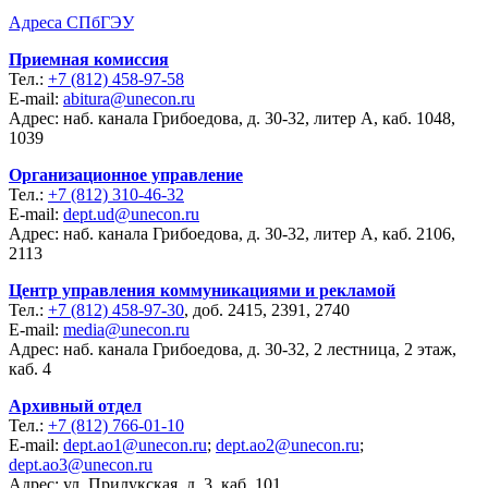
Адреса СПбГЭУ
Приемная комиссия
Тел.:
+7 (812) 458-97-58
E-mail:
abitura@unecon.ru
Адрес: наб. канала Грибоедова, д. 30-32, литер А, каб. 1048,
1039
Организационное управление
Тел.:
+7 (812) 310-46-32
E-mail:
dept.ud@unecon.ru
Адрес: наб. канала Грибоедова, д. 30-32, литер А, каб. 2106,
2113
Центр управления коммуникациями и рекламой
Тел.:
+7 (812) 458-97-30
, доб. 2415, 2391, 2740
E-mail:
media@unecon.ru
Адрес: наб. канала Грибоедова, д. 30-32, 2 лестница, 2 этаж,
каб. 4
Архивный отдел
Тел.:
+7 (812) 766-01-10
E-mail:
dept.ao1@unecon.ru
;
dept.ao2@unecon.ru
;
dept.ao3@unecon.ru
Адрес: ул. Прилукская, д. 3, каб. 101