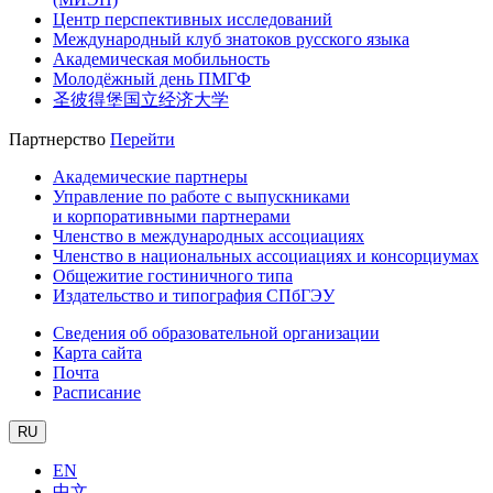
Центр перспективных исследований
Международный клуб знатоков русского языка
Академическая мобильность
Молодёжный день ПМГФ
圣彼得堡国立经济大学
Партнерство
Перейти
Академические партнеры
Управление по работе с выпускниками
и корпоративными партнерами
Членство в международных ассоциациях
Членство в национальных ассоциациях и консорциумах
Общежитие гостиничного типа
Издательство и типография СПбГЭУ
Сведения об образовательной организации
Карта сайта
Почта
Расписание
RU
EN
中文