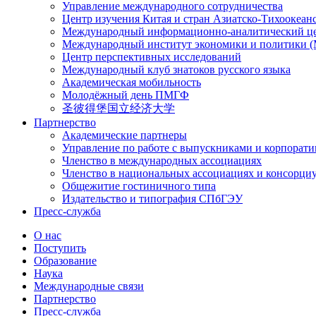
Управление международного сотрудничества
Центр изучения Китая и стран Азиатско-Тихоокеан
Международный информационно-аналитический ц
Международный институт экономики и политики
Центр перспективных исследований
Международный клуб знатоков русского языка
Академическая мобильность
Молодёжный день ПМГФ
圣彼得堡国立经济大学
Партнерство
Академические партнеры
Управление по работе с выпускниками и корпорат
Членство в международных ассоциациях
Членство в национальных ассоциациях и консорци
Общежитие гостиничного типа
Издательство и типография СПбГЭУ
Пресс-служба
О нас
Поступить
Образование
Наука
Международные связи
Партнерство
Пресс-служба