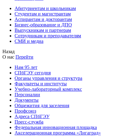
Абитуриентам и школьникам
Студентам и магистрантам
Аспирантам и докторантам
Бизнес-образование и ДПО
Выпускникам и партнерам
Сотрудникам и преподавателям
СМИ и медиа
Назад
О нас
Перейти
Нам 95 лет
СПбГЭУ сегодня
Органы управления и структура
Факультеты и институты
Учебно-лабораторный комплекс
Персоналии
Документы
Общежития для заселения
Профсоюз
Адреса СПбГЭУ
Пресс-служба
Федеральная инновационная площадка
Акселерационная программа «Лигаград»­­