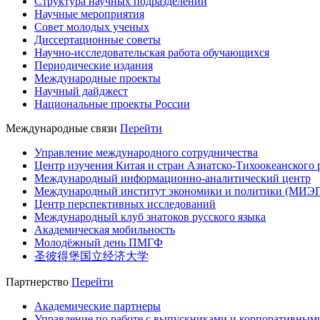
Структура научных подразделений
Научные мероприятия
Совет молодых ученых
Диссертационные советы
Научно-исследовательская работа обучающихся
Периодические издания
Международные проекты
Научный дайджест
Национальные проекты России
Международные связи
Перейти
Управление международного сотрудничества
Центр изучения Китая и стран Азиатско-Тихоокеанского 
Международный информационно-аналитический центр
Международный институт экономики и политики (МИЭ
Центр перспективных исследований
Международный клуб знатоков русского языка
Академическая мобильность
Молодёжный день ПМГФ
圣彼得堡国立经济大学
Партнерство
Перейти
Академические партнеры
Управление по работе с выпускниками и корпоративным