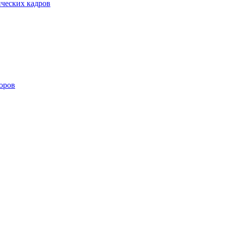
ических кадров
оров