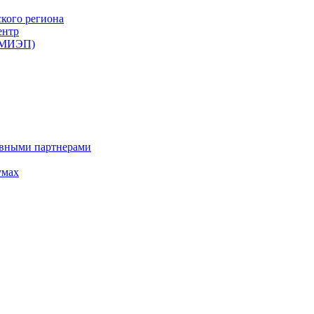
ского региона
ентр
 (МИЭП)
ивными партнерами
умах