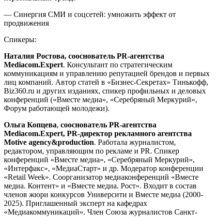
— Синергия СМИ и соцсетей: умножить эффект от
продвижения
Спикеры:
Наталия Ростова, сооснователь PR-агентства
Mediacom.Expert
. Консультант по стратегическим
коммуникациям и управлению репутацией брендов и первых
лиц компаний. Автор статей в «Бизнес-Секретах» Тинькофф,
Biz360.ru и других изданиях, спикер профильных и деловых
конференций («Вместе медиа», «Серебряный Меркурий»,
Форум работающей молодежи).
Ольга Копцева
,
сооснователь PR-агентства
Mediacom.Expert, PR-директор рекламного агентства
Motive agency&production
. Работала журналистом,
редактором, управляющим по рекламе и PR. Спикер
конференций «‎Вместе медиа», «‎Серебряный Меркурий»,
«‎Интерфакс», «‎МедиаСтарт» и др. Модератор конференции
«‎Retail Week». Соорганизатор медиаконференций «‎Вместе
медиа. Контент» и «‎Вместе медиа. Рост». Входит в состав
членов жюри конкурсов Университи и Вместе медиа (2000-
2025). Приглашенный эксперт на кафедрах
«‎Медиакоммуникаций». Член Союза журналистов Санкт-