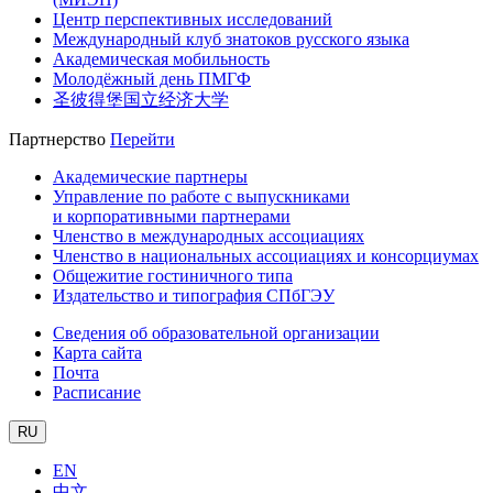
Центр перспективных исследований
Международный клуб знатоков русского языка
Академическая мобильность
Молодёжный день ПМГФ
圣彼得堡国立经济大学
Партнерство
Перейти
Академические партнеры
Управление по работе с выпускниками
и корпоративными партнерами
Членство в международных ассоциациях
Членство в национальных ассоциациях и консорциумах
Общежитие гостиничного типа
Издательство и типография СПбГЭУ
Сведения об образовательной организации
Карта сайта
Почта
Расписание
RU
EN
中文