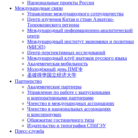
Национальные проекты России
Международные связи
Управление международного сотрудничества
Центр изучения Китая и стран Азиатско-
Тихоокеанского региона
Международный информационно-аналитический
центр
Международный институт экономики и политики
(МИЭП)
Центр перспективных исследований
Международный клуб знатоков русского языка
Академическая мобильность
Молодёжный день ПМГФ
圣彼得堡国立经济大学
Партнерство
Академические партнеры
Управление по работе с выпускниками
и корпоративными партнерами
Членство в международных ассоциациях
Членство в национальных ассоциациях
и консорциумах
Общежитие гостиничного типа
Издательство и типография СПбГЭУ
Пресс-служба