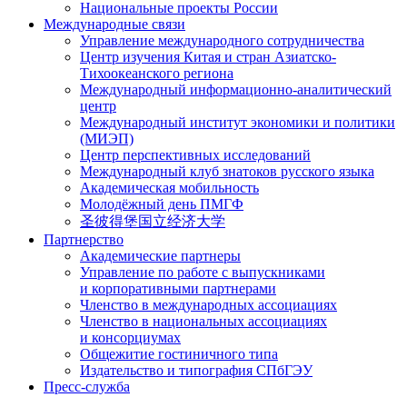
Национальные проекты России
Международные связи
Управление международного сотрудничества
Центр изучения Китая и стран Азиатско-
Тихоокеанского региона
Международный информационно-аналитический
центр
Международный институт экономики и политики
(МИЭП)
Центр перспективных исследований
Международный клуб знатоков русского языка
Академическая мобильность
Молодёжный день ПМГФ
圣彼得堡国立经济大学
Партнерство
Академические партнеры
Управление по работе с выпускниками
и корпоративными партнерами
Членство в международных ассоциациях
Членство в национальных ассоциациях
и консорциумах
Общежитие гостиничного типа
Издательство и типография СПбГЭУ
Пресс-служба