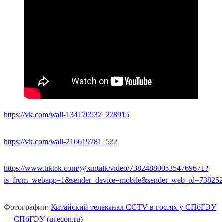
https://vk.com/wall-134170537_228915
https://vk.com/wall-216619781_522
https://www.tiktok.com/@xintalk/video/7382488005354769671?
is_from_webapp=1&sender_device=mobile&sender_web_id=73825
Фотографии:
Китайски
й
телеканал CCTV в гостях у СПбГЭУ
— СПбГЭУ (unecon.ru)