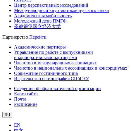
Центр перспективных исследований
Международный клуб знатоков русского языка
Академическая мобильность
Молодёжный день ПМГФ
圣彼得堡国立经济大学
Партнерство
Перейти
Академические партнеры
Управление по работе с выпускниками
и корпоративными партнерами
Членство в международных ассоциациях
Членство в национальных ассоциациях и консорциумах
Общежитие гостиничного типа
Издательство и типография СПбГЭУ
Сведения об образовательной организации
Карта сайта
Почта
Расписание
RU
EN
中文