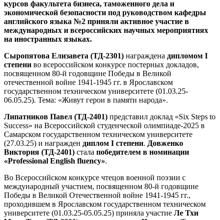
курсов факультета бизнеса, таможенного дела и
экономической безопасности под руководством кафедры
английского языка №2 приняли активное участие в
международных и всероссийских научных мероприятиях
на иностранных языках.
Сыропятова Елизавета (ТД-2301)
награждена
дипломом I
степени
во всероссийском конкурсе постерных докладов,
посвященном 80-й годовщине Победы в Великой
отечественной войне 1941-1945 гг. в Ярославском
государственном техническом университете (01.03.25-
06.05.25). Тема: «Живут герои в памяти народа».
Липатников Павел (ТД-2401)
представил доклад «Six Steps to
Success» на Всероссийской студенческой олимпиаде-2025 в
Самарском государственном техническом университете
(27.03.25) и награжден
диплом I степени
.
Довженко
Виктория (ТД-2401)
стала
победителем в номинации
«Professional English fluency»
.
Во Всероссийском конкурсе чтецов военной поэзии с
международный участием, посвященном 80-й годовщине
Победы в Великой Отечественной войне 1941-1945 гг.,
проходившем в Ярославском государственном техническом
университете (01.03.25-05.05.25) приняла участие
Ле Тхи