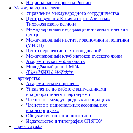
Национальные проекты России
Международные связи
Управление международного сотрудничества
Центр изучения Китая и стран Азиатско-
Тихоокеанского региона
Международный информационно-аналитический
центр
Международный институт экономики и политики
(МИЭП)
Центр перспективных исследований
Международный клуб знатоков русского языка
Академическая мобильность
Молодёжный день ПМГФ
圣彼得堡国立经济大学
Партнерство
Академические партнеры
Управление по работе с выпускниками
и корпоративными партнерами
Членство в международных ассоциациях
Членство в национальных ассоциациях
и консорциумах
Общежитие гостиничного типа
Издательство и типография СПбГЭУ
Пресс-служба