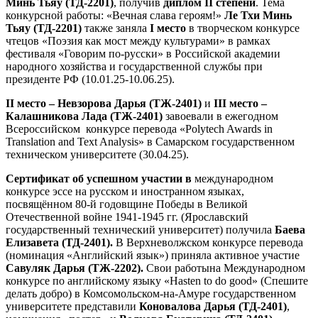
Минь Тьяу (ТД-2201)
, получив
диплом II степени
. Тема
конкурсной работы: «Вечная слава героям!»
Ле Тхи Минь
Тьяу (ТД-2201)
также заняла
I место
в творческом конкурсе
чтецов «Поэзия как мост между культурами» в рамках
фестиваля «Говорим по-русски» в Российской академии
народного хозяйства и государственной службы при
президенте РФ (10.01.25-10.06.25).
II место
– Невзорова Дарья (ТЖ-2401)
и
III место
–
Калашникова Лада (ТЖ-2401)
завоевали в ежегодном
Всероссийском конкурсе перевода «Polytech Awards in
Translation and Text Analysis» в Самарском государственном
техническом университете (30.04.25).
Сертификат об успешном участии в
международном
конкурсе эссе на русском и иностранном языках,
посвящённом 80-й годовщине Победы в Великой
Отечественной войне 1941-1945 гг. (Ярославский
государственный технический университет) получила
Баева
Елизавета (ТД-2401).
В Верхневолжском конкурсе перевода
(номинация «Английский язык») приняла активное участие
Савуляк Дарья (ТЖ-2202).
Свои работына Международном
конкурсе по английскому языку «Hasten to do good» (Спешите
делать добро) в Комсомольском-на-Амуре государственном
университете представили
Коновалова Дарья (ТД-2401)
,