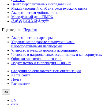
Центр перспективных исследований
Международный клуб знатоков русского языка
Академическая мобильность
Молодёжный день ПМГФ
圣彼得堡国立经济大学
Партнерство
Перейти
Академические партнеры
Управление по работе с выпускниками
и корпоративными партнерами
Членство в международных ассоциациях
Членство в национальных ассоциациях и консорциумах
Общежитие гостиничного типа
Издательство и типография СПбГЭУ
Сведения об образовательной организации
Карта сайта
Почта
Расписание
RU
EN
中文