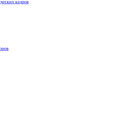
ических кадров
оров