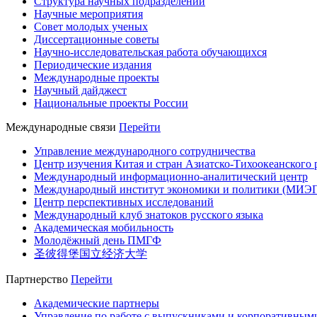
Структура научных подразделений
Научные мероприятия
Совет молодых ученых
Диссертационные советы
Научно-исследовательская работа обучающихся
Периодические издания
Международные проекты
Научный дайджест
Национальные проекты России
Международные связи
Перейти
Управление международного сотрудничества
Центр изучения Китая и стран Азиатско-Тихоокеанского 
Международный информационно-аналитический центр
Международный институт экономики и политики (МИЭ
Центр перспективных исследований
Международный клуб знатоков русского языка
Академическая мобильность
Молодёжный день ПМГФ
圣彼得堡国立经济大学
Партнерство
Перейти
Академические партнеры
Управление по работе с выпускниками и корпоративным