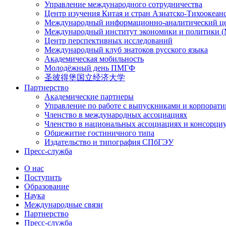
Управление международного сотрудничества
Центр изучения Китая и стран Азиатско-Тихоокеан
Международный информационно-аналитический ц
Международный институт экономики и политики
Центр перспективных исследований
Международный клуб знатоков русского языка
Академическая мобильность
Молодёжный день ПМГФ
圣彼得堡国立经济大学
Партнерство
Академические партнеры
Управление по работе с выпускниками и корпорат
Членство в международных ассоциациях
Членство в национальных ассоциациях и консорци
Общежитие гостиничного типа
Издательство и типография СПбГЭУ
Пресс-служба
О нас
Поступить
Образование
Наука
Международные связи
Партнерство
Пресс-служба