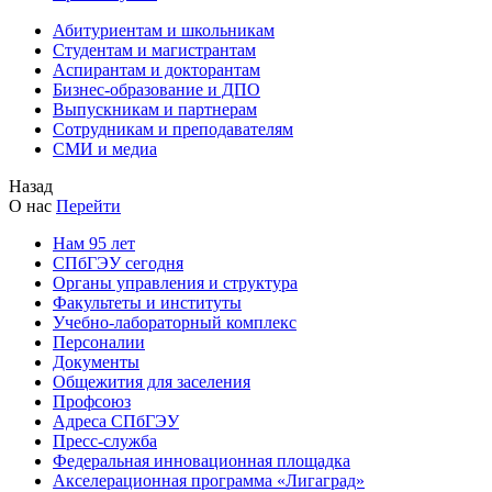
Абитуриентам и школьникам
Студентам и магистрантам
Аспирантам и докторантам
Бизнес-образование и ДПО
Выпускникам и партнерам
Сотрудникам и преподавателям
СМИ и медиа
Назад
О нас
Перейти
Нам 95 лет
СПбГЭУ сегодня
Органы управления и структура
Факультеты и институты
Учебно-лабораторный комплекс
Персоналии
Документы
Общежития для заселения
Профсоюз
Адреса СПбГЭУ
Пресс-служба
Федеральная инновационная площадка
Акселерационная программа «Лигаград»­­