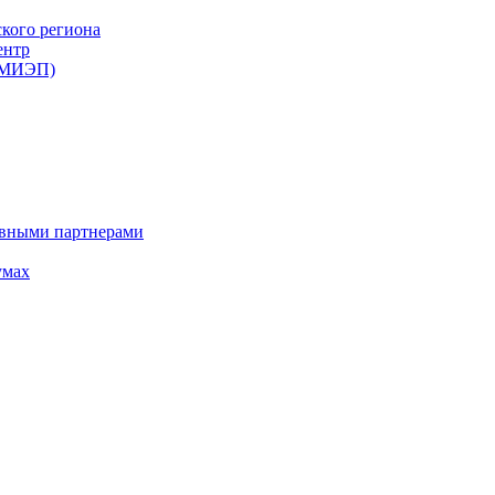
ского региона
ентр
 (МИЭП)
ивными партнерами
умах