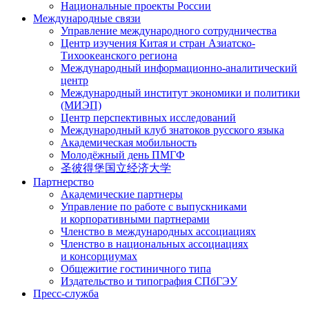
Национальные проекты России
Международные связи
Управление международного сотрудничества
Центр изучения Китая и стран Азиатско-
Тихоокеанского региона
Международный информационно-аналитический
центр
Международный институт экономики и политики
(МИЭП)
Центр перспективных исследований
Международный клуб знатоков русского языка
Академическая мобильность
Молодёжный день ПМГФ
圣彼得堡国立经济大学
Партнерство
Академические партнеры
Управление по работе с выпускниками
и корпоративными партнерами
Членство в международных ассоциациях
Членство в национальных ассоциациях
и консорциумах
Общежитие гостиничного типа
Издательство и типография СПбГЭУ
Пресс-служба