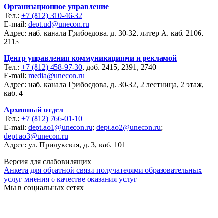
Организационное управление
Тел.:
+7 (812) 310-46-32
E-mail:
dept.ud@unecon.ru
Адрес: наб. канала Грибоедова, д. 30-32, литер А, каб. 2106,
2113
Центр управления коммуникациями и рекламой
Тел.:
+7 (812) 458-97-30
, доб. 2415, 2391, 2740
E-mail:
media@unecon.ru
Адрес: наб. канала Грибоедова, д. 30-32, 2 лестница, 2 этаж,
каб. 4
Архивный отдел
Тел.:
+7 (812) 766-01-10
E-mail:
dept.ao1@unecon.ru
;
dept.ao2@unecon.ru
;
dept.ao3@unecon.ru
Адрес: ул. Прилукская, д. 3, каб. 101
Версия для слабовидящих
Анкета для обратной связи получателями образовательных
услуг мнения о качестве оказания услуг
Мы в социальных сетях