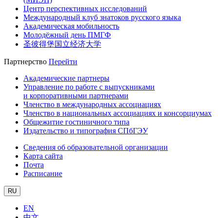
Центр перспективных исследований
Международный клуб знатоков русского языка
Академическая мобильность
Молодёжный день ПМГФ
圣彼得堡国立经济大学
Партнерство
Перейти
Академические партнеры
Управление по работе с выпускниками
и корпоративными партнерами
Членство в международных ассоциациях
Членство в национальных ассоциациях и консорциумах
Общежитие гостиничного типа
Издательство и типография СПбГЭУ
Сведения об образовательной организации
Карта сайта
Почта
Расписание
RU
EN
中文