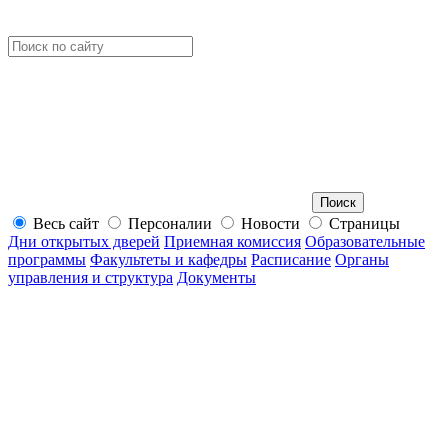
Весь сайт
Персоналии
Новости
Страницы
Дни открытых дверей
Приемная комиссия
Образовательные
программы
Факультеты и кафедры
Расписание
Органы
управления и структура
Документы