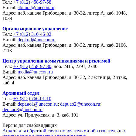
Тел.:
+7 (812) 458-97-58
E-mail:
abitura@unecon.ru
Адрес: наб. канала Грибоедова, д. 30-32, литер А, каб. 1048,
1039
Организационное управление
Тел.:
+7 (812) 310-46-32
E-mail:
dept.ud@unecon.ru
Адрес: наб. канала Грибоедова, д. 30-32, литер А, каб. 2106,
2113
Центр управления коммуникациями и рекламой
Тел.:
+7 (812) 458-97-30
, доб. 2415, 2391, 2740
E-mail:
media@unecon.ru
Адрес: наб. канала Грибоедова, д. 30-32, 2 лестница, 2 этаж,
каб. 4
Архивный отдел
Тел.:
+7 (812) 766-01-10
E-mail:
dept.ao1@unecon.ru
;
dept.ao2@unecon.ru
;
dept.ao3@unecon.ru
Адрес: ул. Прилукская, д. 3, каб. 101
Версия для слабовидящих
Анкета для обратной связи получателями образовательных