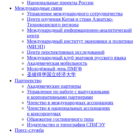
Национальные проекты России
Международные связи
Управление международного сотрудничества
Центр изучения Китая и стран Азиатско-
Тихоокеанского региона
Международный информационно-аналитический
центр
Международный институт экономики и политики
(МИЭП)
Центр перспективных исследований
Международный клуб знатоков русского языка
Академическая мобильность
Молодёжный день ПМГФ
圣彼得堡国立经济大学
Партнерство
Академические партнеры
Управление по работе с выпускниками
и корпоративными партнерами
Членство в международных ассоциациях
Членство в национальных ассоциациях
и консорциумах
Общежитие гостиничного типа
Издательство и типография СПбГЭУ
Пресс-служба