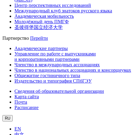
Центр перспективных исследований
Международный клуб знатоков русского языка
Академическая мобильность
Молодёжный день ПМГФ
圣彼得堡国立经济大学
Партнерство
Перейти
Академические партнеры
Управление по работе с выпускниками
и корпоративными партнерами
Членство в международных ассоциациях
Членство в национальных ассоциациях и консорциумах
Общежитие гостиничного типа
Издательство и типография СПбГЭУ
Сведения об образовательной организации
Карта сайта
Почта
Расписание
RU
EN
中文