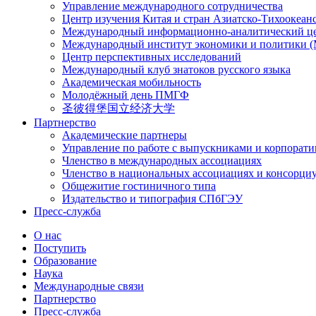
Управление международного сотрудничества
Центр изучения Китая и стран Азиатско-Тихоокеан
Международный информационно-аналитический ц
Международный институт экономики и политики
Центр перспективных исследований
Международный клуб знатоков русского языка
Академическая мобильность
Молодёжный день ПМГФ
圣彼得堡国立经济大学
Партнерство
Академические партнеры
Управление по работе с выпускниками и корпорат
Членство в международных ассоциациях
Членство в национальных ассоциациях и консорци
Общежитие гостиничного типа
Издательство и типография СПбГЭУ
Пресс-служба
О нас
Поступить
Образование
Наука
Международные связи
Партнерство
Пресс-служба