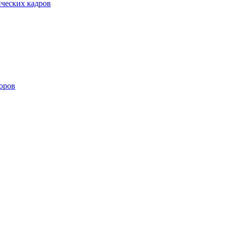
ических кадров
оров