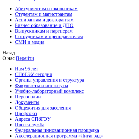
Абитуриентам и школьникам
Студентам и магистрантам
Аспирантам и докторантам
Бизнес-образование и ДПО
Выпускникам и партнерам
Сотрудникам и преподавателям
СМИ и медиа
Назад
О нас
Перейти
Нам 95 лет
СПбГЭУ сегодня
Органы управления и структура
Факультеты и институты
Учебно-лабораторный комплекс
Персоналии
Документы
Общежития для заселения
Профсоюз
Адреса СПбГЭУ
Пресс-служба
Федеральная инновационная площадка
Акселерационная программа «Лигаград»­­