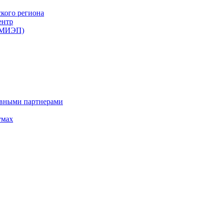
ского региона
ентр
 (МИЭП)
ивными партнерами
умах