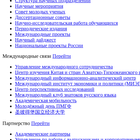
Структура научных подразделений
Научные мероприятия
Совет молодых ученых
Диссертационные советы
Научно-исследовательская работа обучающихся
Периодические издания
Международные проекты
Научный дайджест
Национальные проекты России
Международные связи
Перейти
Управление международного сотрудничества
Центр изучения Китая и стран Азиатско-Тихоокеанского 
Международный информационно-аналитический центр
Международный институт экономики и политики (МИЭ
Центр перспективных исследований
Международный клуб знатоков русского языка
Академическая мобильность
Молодёжный день ПМГФ
圣彼得堡国立经济大学
Партнерство
Перейти
Академические партнеры
Управление по работе с выпускниками и корпоративным