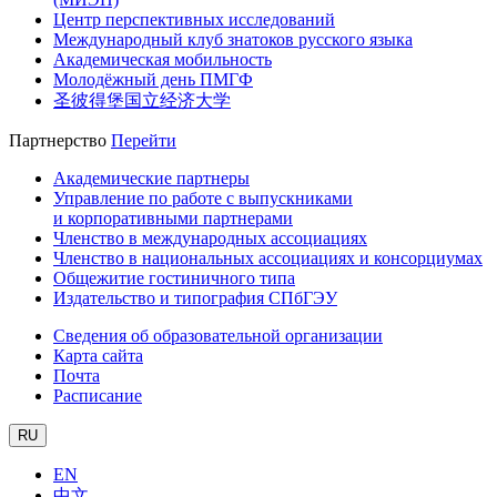
Центр перспективных исследований
Международный клуб знатоков русского языка
Академическая мобильность
Молодёжный день ПМГФ
圣彼得堡国立经济大学
Партнерство
Перейти
Академические партнеры
Управление по работе с выпускниками
и корпоративными партнерами
Членство в международных ассоциациях
Членство в национальных ассоциациях и консорциумах
Общежитие гостиничного типа
Издательство и типография СПбГЭУ
Сведения об образовательной организации
Карта сайта
Почта
Расписание
RU
EN
中文