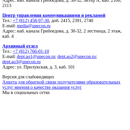
Адрес: наб. канала Грибоедова, д. 30-32, литер А, каб. 2106,
2113
Центр управления коммуникациями и рекламой
Тел.:
+7 (812) 458-97-30
, доб. 2415, 2391, 2740
E-mail:
media@unecon.ru
Адрес: наб. канала Грибоедова, д. 30-32, 2 лестница, 2 этаж,
каб. 4
Архивный отдел
Тел.:
+7 (812) 766-01-10
E-mail:
dept.ao1@unecon.ru
;
dept.ao2@unecon.ru
;
dept.ao3@unecon.ru
Адрес: ул. Прилукская, д. 3, каб. 101
Версия для слабовидящих
Анкета для обратной связи получателями образовательных
услуг мнения о качестве оказания услуг
Мы в социальных сетях