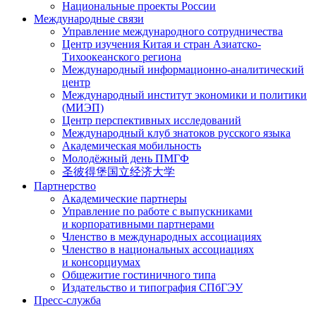
Национальные проекты России
Международные связи
Управление международного сотрудничества
Центр изучения Китая и стран Азиатско-
Тихоокеанского региона
Международный информационно-аналитический
центр
Международный институт экономики и политики
(МИЭП)
Центр перспективных исследований
Международный клуб знатоков русского языка
Академическая мобильность
Молодёжный день ПМГФ
圣彼得堡国立经济大学
Партнерство
Академические партнеры
Управление по работе с выпускниками
и корпоративными партнерами
Членство в международных ассоциациях
Членство в национальных ассоциациях
и консорциумах
Общежитие гостиничного типа
Издательство и типография СПбГЭУ
Пресс-служба