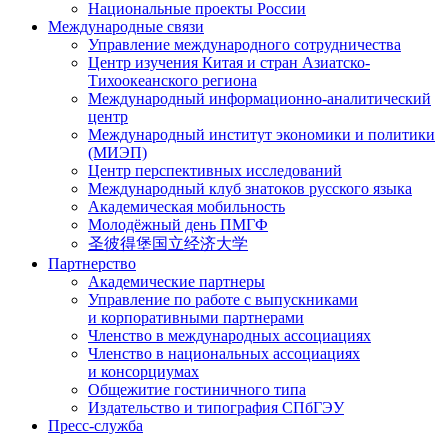
Национальные проекты России
Международные связи
Управление международного сотрудничества
Центр изучения Китая и стран Азиатско-
Тихоокеанского региона
Международный информационно-аналитический
центр
Международный институт экономики и политики
(МИЭП)
Центр перспективных исследований
Международный клуб знатоков русского языка
Академическая мобильность
Молодёжный день ПМГФ
圣彼得堡国立经济大学
Партнерство
Академические партнеры
Управление по работе с выпускниками
и корпоративными партнерами
Членство в международных ассоциациях
Членство в национальных ассоциациях
и консорциумах
Общежитие гостиничного типа
Издательство и типография СПбГЭУ
Пресс-служба