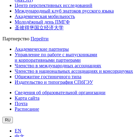
Центр перспективных исследований
Международный клуб знатоков русского языка
Академическая мобильность
Молодёжный день ПМГФ
圣彼得堡国立经济大学
Партнерство
Перейти
Академические партнеры
Управление по работе с выпускниками
и корпоративными партнерами
Членство в международных ассоциациях
Членство в национальных ассоциациях и консорциумах
Общежитие гостиничного типа
Издательство и типография СПбГЭУ
Сведения об образовательной организации
Карта сайта
Почта
Расписание
RU
EN
中文