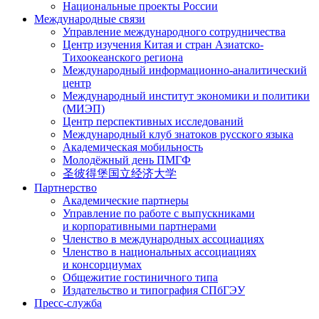
Национальные проекты России
Международные связи
Управление международного сотрудничества
Центр изучения Китая и стран Азиатско-
Тихоокеанского региона
Международный информационно-аналитический
центр
Международный институт экономики и политики
(МИЭП)
Центр перспективных исследований
Международный клуб знатоков русского языка
Академическая мобильность
Молодёжный день ПМГФ
圣彼得堡国立经济大学
Партнерство
Академические партнеры
Управление по работе с выпускниками
и корпоративными партнерами
Членство в международных ассоциациях
Членство в национальных ассоциациях
и консорциумах
Общежитие гостиничного типа
Издательство и типография СПбГЭУ
Пресс-служба