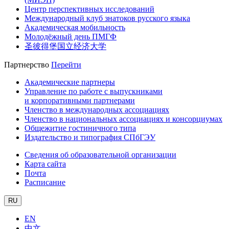
Центр перспективных исследований
Международный клуб знатоков русского языка
Академическая мобильность
Молодёжный день ПМГФ
圣彼得堡国立经济大学
Партнерство
Перейти
Академические партнеры
Управление по работе с выпускниками
и корпоративными партнерами
Членство в международных ассоциациях
Членство в национальных ассоциациях и консорциумах
Общежитие гостиничного типа
Издательство и типография СПбГЭУ
Сведения об образовательной организации
Карта сайта
Почта
Расписание
RU
EN
中文