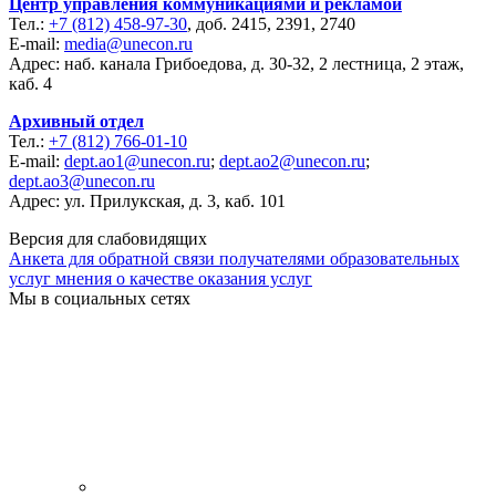
Центр управления коммуникациями и рекламой
Тел.:
+7 (812) 458-97-30
, доб. 2415, 2391, 2740
E-mail:
media@unecon.ru
Адрес: наб. канала Грибоедова, д. 30-32, 2 лестница, 2 этаж,
каб. 4
Архивный отдел
Тел.:
+7 (812) 766-01-10
E-mail:
dept.ao1@unecon.ru
;
dept.ao2@unecon.ru
;
dept.ao3@unecon.ru
Адрес: ул. Прилукская, д. 3, каб. 101
Версия для слабовидящих
Анкета для обратной связи получателями образовательных
услуг мнения о качестве оказания услуг
Мы в социальных сетях