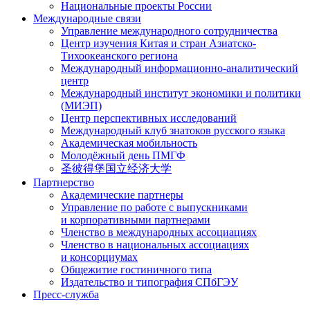
Национальные проекты России
Международные связи
Управление международного сотрудничества
Центр изучения Китая и стран Азиатско-
Тихоокеанского региона
Международный информационно-аналитический
центр
Международный институт экономики и политики
(МИЭП)
Центр перспективных исследований
Международный клуб знатоков русского языка
Академическая мобильность
Молодёжный день ПМГФ
圣彼得堡国立经济大学
Партнерство
Академические партнеры
Управление по работе с выпускниками
и корпоративными партнерами
Членство в международных ассоциациях
Членство в национальных ассоциациях
и консорциумах
Общежитие гостиничного типа
Издательство и типография СПбГЭУ
Пресс-служба