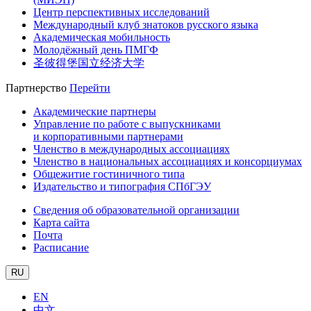
Центр перспективных исследований
Международный клуб знатоков русского языка
Академическая мобильность
Молодёжный день ПМГФ
圣彼得堡国立经济大学
Партнерство
Перейти
Академические партнеры
Управление по работе с выпускниками
и корпоративными партнерами
Членство в международных ассоциациях
Членство в национальных ассоциациях и консорциумах
Общежитие гостиничного типа
Издательство и типография СПбГЭУ
Сведения об образовательной организации
Карта сайта
Почта
Расписание
RU
EN
中文