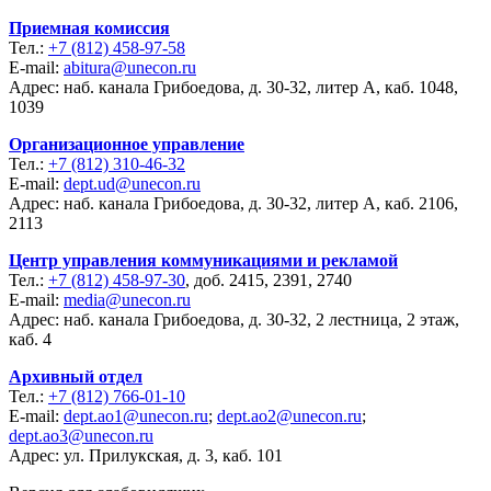
Приемная комиссия
Тел.:
+7 (812) 458-97-58
E-mail:
abitura@unecon.ru
Адрес: наб. канала Грибоедова, д. 30-32, литер А, каб. 1048,
1039
Организационное управление
Тел.:
+7 (812) 310-46-32
E-mail:
dept.ud@unecon.ru
Адрес: наб. канала Грибоедова, д. 30-32, литер А, каб. 2106,
2113
Центр управления коммуникациями и рекламой
Тел.:
+7 (812) 458-97-30
, доб. 2415, 2391, 2740
E-mail:
media@unecon.ru
Адрес: наб. канала Грибоедова, д. 30-32, 2 лестница, 2 этаж,
каб. 4
Архивный отдел
Тел.:
+7 (812) 766-01-10
E-mail:
dept.ao1@unecon.ru
;
dept.ao2@unecon.ru
;
dept.ao3@unecon.ru
Адрес: ул. Прилукская, д. 3, каб. 101