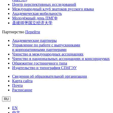
Центр перспективных исследований
Международный клуб знатоков русского языка
Академическая мобильность
Молодёжный день ПМГФ
圣彼得堡国立经济大学
Партнерство
Перейти
Академические партнеры
Управление по работе с выпускниками
и корпоративными партнерами
Членство в международных ассоциациях
Членство в национальных ассоциациях и консорциумах
Общежитие гостиничного типа
Издательство и типография СПбГЭУ
Сведения об образовательной организации
Карта сайта
Почта
Расписание
RU
EN
中文