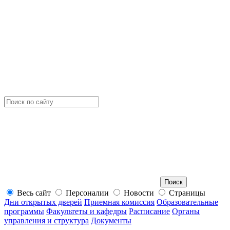
Весь сайт
Персоналии
Новости
Страницы
Дни открытых дверей
Приемная комиссия
Образовательные
программы
Факультеты и кафедры
Расписание
Органы
управления и структура
Документы