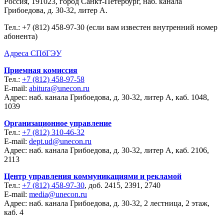
Россия, 191023, город Санкт-Петербург, наб. канала
Грибоедова, д. 30-32, литер А.
Тел.:
+7 (812) 458-97-30 (если вам известен внутренний номер
абонента)
Адреса СПбГЭУ
Приемная комиссия
Тел.:
+7 (812) 458-97-58
E-mail:
abitura@unecon.ru
Адрес: наб. канала Грибоедова, д. 30-32, литер А, каб. 1048,
1039
Организационное управление
Тел.:
+7 (812) 310-46-32
E-mail:
dept.ud@unecon.ru
Адрес: наб. канала Грибоедова, д. 30-32, литер А, каб. 2106,
2113
Центр управления коммуникациями и рекламой
Тел.:
+7 (812) 458-97-30
, доб. 2415, 2391, 2740
E-mail:
media@unecon.ru
Адрес: наб. канала Грибоедова, д. 30-32, 2 лестница, 2 этаж,
каб. 4