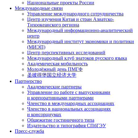
Национальные проекты России
Международные связи
Управление международного сотрудничества
Центр изучения Китая и стран Азиатско-
Тихоокеанского региона
Международный информационно-аналитический
центр
Международный институт экономики и политики
(МИЭП)
Центр перспективных исследований
Международный клуб знатоков русского языка
Академическая мобильность
Молодёжный день ПМГФ
圣彼得堡国立经济大学
Партнерство
Академические партнеры
Управление по работе с выпускниками
и корпоративными партнерами
Членство в международных ассоциациях
Членство в национальных ассоциациях
и консорциумах
Общежитие гостиничного типа
Издательство и типография СПбГЭУ
Пресс-служба