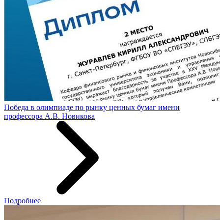
Победа в олимпиаде по рынку ценных бумаг имени
профессора А.В. Новикова
Подробнее