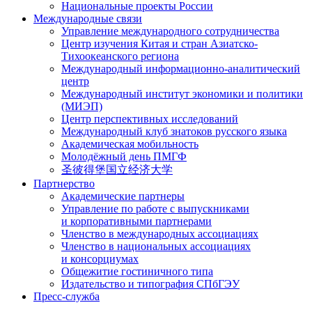
Национальные проекты России
Международные связи
Управление международного сотрудничества
Центр изучения Китая и стран Азиатско-
Тихоокеанского региона
Международный информационно-аналитический
центр
Международный институт экономики и политики
(МИЭП)
Центр перспективных исследований
Международный клуб знатоков русского языка
Академическая мобильность
Молодёжный день ПМГФ
圣彼得堡国立经济大学
Партнерство
Академические партнеры
Управление по работе с выпускниками
и корпоративными партнерами
Членство в международных ассоциациях
Членство в национальных ассоциациях
и консорциумах
Общежитие гостиничного типа
Издательство и типография СПбГЭУ
Пресс-служба