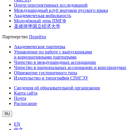
Центр перспективных исследований
Международный клуб знатоков русского языка
Академическая мобильность
Молодёжный день ПМГФ
圣彼得堡国立经济大学
Партнерство
Перейти
Академические партнеры
Управление по работе с выпускниками
и корпоративными партнерами
Членство в международных ассоциациях
Членство в национальных ассоциациях и консорциумах
Общежитие гостиничного типа
Издательство и типография СПбГЭУ
Сведения об образовательной организации
Карта сайта
Почта
Расписание
RU
EN
中文