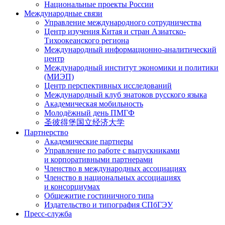
Национальные проекты России
Международные связи
Управление международного сотрудничества
Центр изучения Китая и стран Азиатско-
Тихоокеанского региона
Международный информационно-аналитический
центр
Международный институт экономики и политики
(МИЭП)
Центр перспективных исследований
Международный клуб знатоков русского языка
Академическая мобильность
Молодёжный день ПМГФ
圣彼得堡国立经济大学
Партнерство
Академические партнеры
Управление по работе с выпускниками
и корпоративными партнерами
Членство в международных ассоциациях
Членство в национальных ассоциациях
и консорциумах
Общежитие гостиничного типа
Издательство и типография СПбГЭУ
Пресс-служба