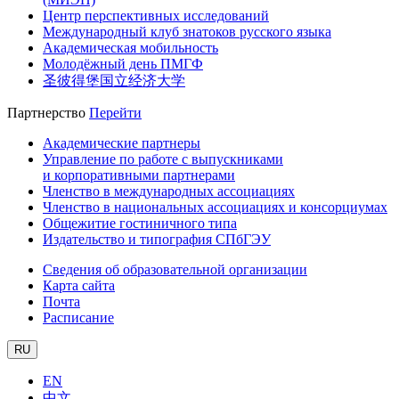
Центр перспективных исследований
Международный клуб знатоков русского языка
Академическая мобильность
Молодёжный день ПМГФ
圣彼得堡国立经济大学
Партнерство
Перейти
Академические партнеры
Управление по работе с выпускниками
и корпоративными партнерами
Членство в международных ассоциациях
Членство в национальных ассоциациях и консорциумах
Общежитие гостиничного типа
Издательство и типография СПбГЭУ
Сведения об образовательной организации
Карта сайта
Почта
Расписание
RU
EN
中文