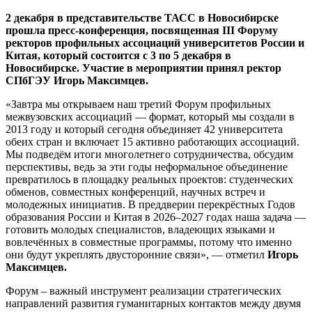
2 декабря в представительстве ТАСС в Новосибирске
прошла пресс-конференция, посвященная III Форуму
ректоров профильных ассоциаций университетов России и
Китая, который состоится с 3 по 5 декабря в
Новосибирске. Участие в мероприятии принял ректор
СПбГЭУ Игорь Максимцев.
«Завтра мы открываем наш третий Форум профильных
межвузовских ассоциаций — формат, который мы создали в
2013 году и который сегодня объединяет 42 университета
обеих стран и включает 15 активно работающих ассоциаций.
Мы подведём итоги многолетнего сотрудничества, обсудим
перспективы, ведь за эти годы неформальное объединение
превратилось в площадку реальных проектов: студенческих
обменов, совместных конференций, научных встреч и
молодежных инициатив. В преддверии перекрёстных Годов
образования России и Китая в 2026–2027 годах наша задача —
готовить молодых специалистов, владеющих языками и
вовлечённых в совместные программы, потому что именно
они будут укреплять двусторонние связи», — отметил
Игорь
Максимцев.
Форум – важный инструмент реализации стратегических
направлений развития гуманитарных контактов между двумя