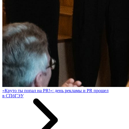
«Круто ты попал на PR!»: день рекламы и PR прошел
в СПбГЭУ