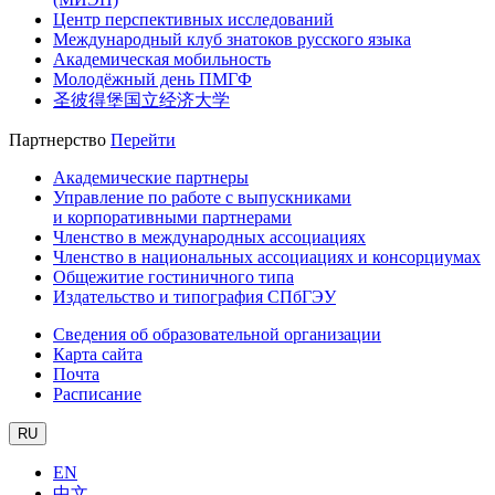
Центр перспективных исследований
Международный клуб знатоков русского языка
Академическая мобильность
Молодёжный день ПМГФ
圣彼得堡国立经济大学
Партнерство
Перейти
Академические партнеры
Управление по работе с выпускниками
и корпоративными партнерами
Членство в международных ассоциациях
Членство в национальных ассоциациях и консорциумах
Общежитие гостиничного типа
Издательство и типография СПбГЭУ
Сведения об образовательной организации
Карта сайта
Почта
Расписание
RU
EN
中文