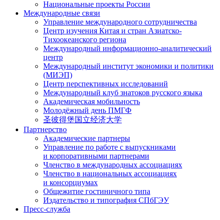
Национальные проекты России
Международные связи
Управление международного сотрудничества
Центр изучения Китая и стран Азиатско-
Тихоокеанского региона
Международный информационно-аналитический
центр
Международный институт экономики и политики
(МИЭП)
Центр перспективных исследований
Международный клуб знатоков русского языка
Академическая мобильность
Молодёжный день ПМГФ
圣彼得堡国立经济大学
Партнерство
Академические партнеры
Управление по работе с выпускниками
и корпоративными партнерами
Членство в международных ассоциациях
Членство в национальных ассоциациях
и консорциумах
Общежитие гостиничного типа
Издательство и типография СПбГЭУ
Пресс-служба