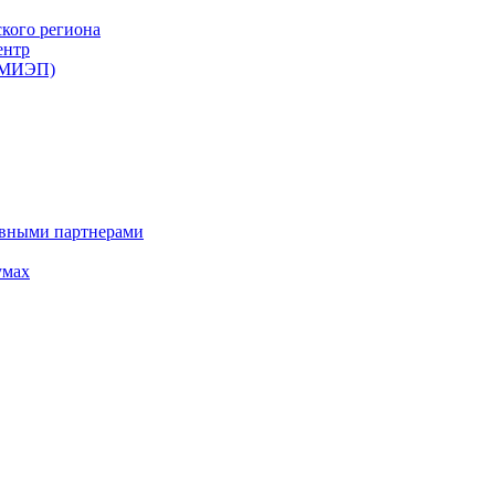
ского региона
ентр
 (МИЭП)
ивными партнерами
умах