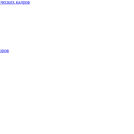
ических кадров
оров