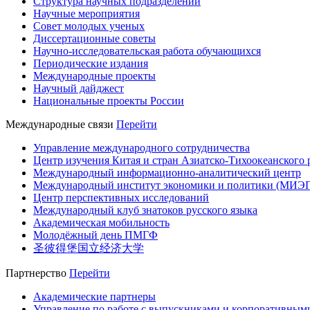
Структура научных подразделений
Научные мероприятия
Совет молодых ученых
Диссертационные советы
Научно-исследовательская работа обучающихся
Периодические издания
Международные проекты
Научный дайджест
Национальные проекты России
Международные связи
Перейти
Управление международного сотрудничества
Центр изучения Китая и стран Азиатско-Тихоокеанского 
Международный информационно-аналитический центр
Международный институт экономики и политики (МИЭ
Центр перспективных исследований
Международный клуб знатоков русского языка
Академическая мобильность
Молодёжный день ПМГФ
圣彼得堡国立经济大学
Партнерство
Перейти
Академические партнеры
Управление по работе с выпускниками и корпоративным