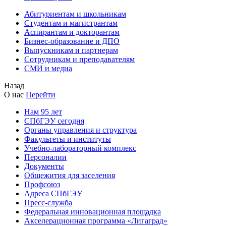
Абитуриентам и школьникам
Студентам и магистрантам
Аспирантам и докторантам
Бизнес-образование и ДПО
Выпускникам и партнерам
Сотрудникам и преподавателям
СМИ и медиа
Назад
О нас
Перейти
Нам 95 лет
СПбГЭУ сегодня
Органы управления и структура
Факультеты и институты
Учебно-лабораторный комплекс
Персоналии
Документы
Общежития для заселения
Профсоюз
Адреса СПбГЭУ
Пресс-служба
Федеральная инновационная площадка
Акселерационная программа «Лигаград»­­