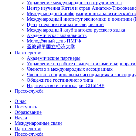
Управление международного сотрудничества
Центр изучения Китая и стран Азиатско-Тихоокеан
Международный информационно-аналитический ц
Международный институт экономики и политики
Центр перспективных исследований
Международный клуб знатоков русского языка
Академическая мобильность
Молодёжный день ПМГФ
圣彼得堡国立经济大学
Партнерство
Академические партнеры
Управление по работе с выпускниками и корпорат
Членство в международных ассоциациях
Членство в национальных ассоциациях и консорци
Общежитие гостиничного типа
Издательство и типография СПбГЭУ
Пресс-служба
О нас
Поступить
Образование
Наука
Международные связи
Партнерство
Пресс-служба