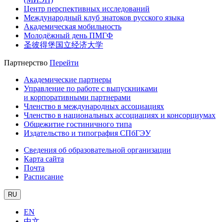
Центр перспективных исследований
Международный клуб знатоков русского языка
Академическая мобильность
Молодёжный день ПМГФ
圣彼得堡国立经济大学
Партнерство
Перейти
Академические партнеры
Управление по работе с выпускниками
и корпоративными партнерами
Членство в международных ассоциациях
Членство в национальных ассоциациях и консорциумах
Общежитие гостиничного типа
Издательство и типография СПбГЭУ
Сведения об образовательной организации
Карта сайта
Почта
Расписание
RU
EN
中文