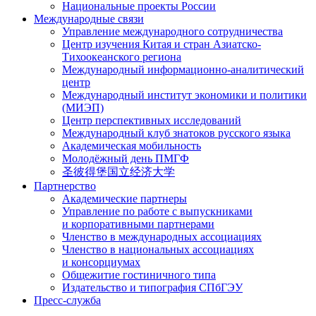
Национальные проекты России
Международные связи
Управление международного сотрудничества
Центр изучения Китая и стран Азиатско-
Тихоокеанского региона
Международный информационно-аналитический
центр
Международный институт экономики и политики
(МИЭП)
Центр перспективных исследований
Международный клуб знатоков русского языка
Академическая мобильность
Молодёжный день ПМГФ
圣彼得堡国立经济大学
Партнерство
Академические партнеры
Управление по работе с выпускниками
и корпоративными партнерами
Членство в международных ассоциациях
Членство в национальных ассоциациях
и консорциумах
Общежитие гостиничного типа
Издательство и типография СПбГЭУ
Пресс-служба