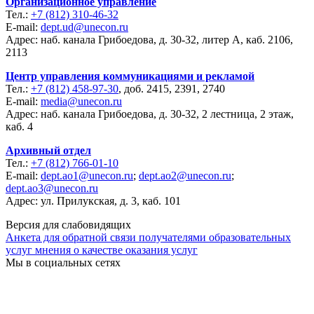
Организационное управление
Тел.:
+7 (812) 310-46-32
E-mail:
dept.ud@unecon.ru
Адрес: наб. канала Грибоедова, д. 30-32, литер А, каб. 2106,
2113
Центр управления коммуникациями и рекламой
Тел.:
+7 (812) 458-97-30
, доб. 2415, 2391, 2740
E-mail:
media@unecon.ru
Адрес: наб. канала Грибоедова, д. 30-32, 2 лестница, 2 этаж,
каб. 4
Архивный отдел
Тел.:
+7 (812) 766-01-10
E-mail:
dept.ao1@unecon.ru
;
dept.ao2@unecon.ru
;
dept.ao3@unecon.ru
Адрес: ул. Прилукская, д. 3, каб. 101
Версия для слабовидящих
Анкета для обратной связи получателями образовательных
услуг мнения о качестве оказания услуг
Мы в социальных сетях