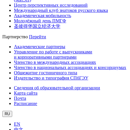
Центр перспективных исследований
Международный клуб знатоков русского языка
Академическая мобильность
Молодёжный день ПМГФ
圣彼得堡国立经济大学
Партнерство
Перейти
Академические партнеры
Управление по работе с выпускниками
и корпоративными партнерами
Членство в международных ассоциациях
Членство в национальных ассоциациях и консорциумах
Общежитие гостиничного типа
Издательство и типография СПбГЭУ
Сведения об образовательной организации
Карта сайта
Почта
Расписание
RU
EN
中文