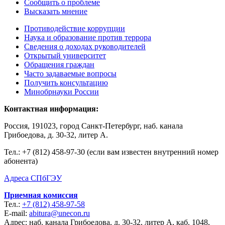
Сообщить о проблеме
Высказать мнение
Противодействие коррупции
Наука и образование против террора
Сведения о доходах руководителей
Открытый университет
Обращения граждан
Часто задаваемые вопросы
Получить консультацию
Минобрнауки России
Контактная информация:
Россия, 191023, город Санкт-Петербург, наб. канала
Грибоедова, д. 30-32, литер А.
Тел.:
+7 (812) 458-97-30 (если вам известен внутренний номер
абонента)
Адреса СПбГЭУ
Приемная комиссия
Тел.:
+7 (812) 458-97-58
E-mail:
abitura@unecon.ru
Адрес: наб. канала Грибоедова, д. 30-32, литер А, каб. 1048,