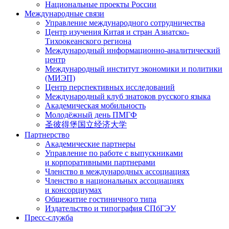
Национальные проекты России
Международные связи
Управление международного сотрудничества
Центр изучения Китая и стран Азиатско-
Тихоокеанского региона
Международный информационно-аналитический
центр
Международный институт экономики и политики
(МИЭП)
Центр перспективных исследований
Международный клуб знатоков русского языка
Академическая мобильность
Молодёжный день ПМГФ
圣彼得堡国立经济大学
Партнерство
Академические партнеры
Управление по работе с выпускниками
и корпоративными партнерами
Членство в международных ассоциациях
Членство в национальных ассоциациях
и консорциумах
Общежитие гостиничного типа
Издательство и типография СПбГЭУ
Пресс-служба