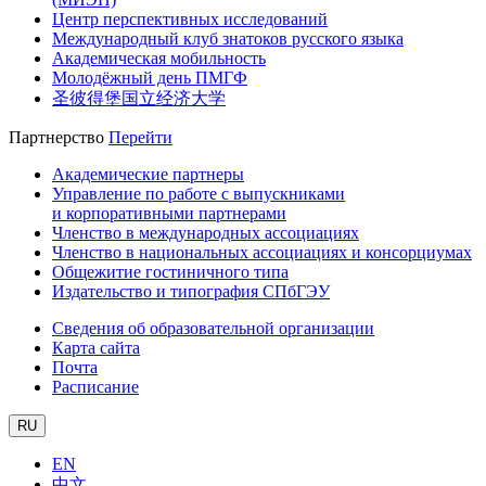
Центр перспективных исследований
Международный клуб знатоков русского языка
Академическая мобильность
Молодёжный день ПМГФ
圣彼得堡国立经济大学
Партнерство
Перейти
Академические партнеры
Управление по работе с выпускниками
и корпоративными партнерами
Членство в международных ассоциациях
Членство в национальных ассоциациях и консорциумах
Общежитие гостиничного типа
Издательство и типография СПбГЭУ
Сведения об образовательной организации
Карта сайта
Почта
Расписание
RU
EN
中文