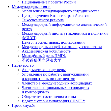
Национальные проекты России
Международные связи
Управление международного сотрудничества
Центр изучения Китая и стран Азиатско-
Тихоокеанского региона
Международный информационно-аналитический
центр
Международный институт экономики и политики
(МИЭП)
Центр перспективных исследований
Международный клуб знатоков русского языка
Академическая мобильность
Молодёжный день ПМГФ
圣彼得堡国立经济大学
Партнерство
Академические партнеры
Управление по работе с выпускниками
и корпоративными партнерами
Членство в международных ассоциациях
Членство в национальных ассоциациях
и консорциумах
Общежитие гостиничного типа
Издательство и типография СПбГЭУ
Пресс-служба