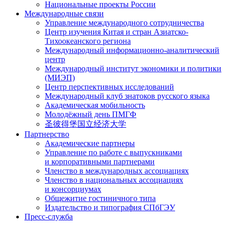
Национальные проекты России
Международные связи
Управление международного сотрудничества
Центр изучения Китая и стран Азиатско-
Тихоокеанского региона
Международный информационно-аналитический
центр
Международный институт экономики и политики
(МИЭП)
Центр перспективных исследований
Международный клуб знатоков русского языка
Академическая мобильность
Молодёжный день ПМГФ
圣彼得堡国立经济大学
Партнерство
Академические партнеры
Управление по работе с выпускниками
и корпоративными партнерами
Членство в международных ассоциациях
Членство в национальных ассоциациях
и консорциумах
Общежитие гостиничного типа
Издательство и типография СПбГЭУ
Пресс-служба