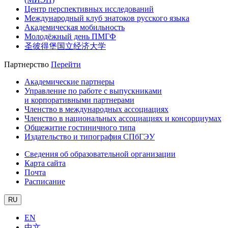
Центр перспективных исследований
Международный клуб знатоков русского языка
Академическая мобильность
Молодёжный день ПМГФ
圣彼得堡国立经济大学
Партнерство
Перейти
Академические партнеры
Управление по работе с выпускниками
и корпоративными партнерами
Членство в международных ассоциациях
Членство в национальных ассоциациях и консорциумах
Общежитие гостиничного типа
Издательство и типография СПбГЭУ
Сведения об образовательной организации
Карта сайта
Почта
Расписание
RU
EN
中文