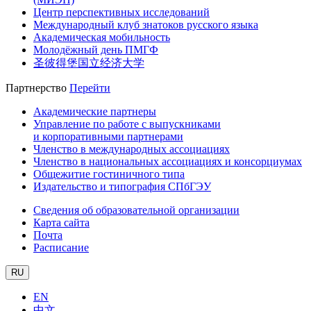
Центр перспективных исследований
Международный клуб знатоков русского языка
Академическая мобильность
Молодёжный день ПМГФ
圣彼得堡国立经济大学
Партнерство
Перейти
Академические партнеры
Управление по работе с выпускниками
и корпоративными партнерами
Членство в международных ассоциациях
Членство в национальных ассоциациях и консорциумах
Общежитие гостиничного типа
Издательство и типография СПбГЭУ
Сведения об образовательной организации
Карта сайта
Почта
Расписание
RU
EN
中文