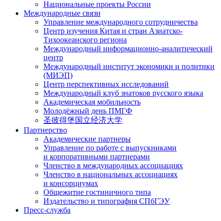
Национальные проекты России
Международные связи
Управление международного сотрудничества
Центр изучения Китая и стран Азиатско-
Тихоокеанского региона
Международный информационно-аналитический
центр
Международный институт экономики и политики
(МИЭП)
Центр перспективных исследований
Международный клуб знатоков русского языка
Академическая мобильность
Молодёжный день ПМГФ
圣彼得堡国立经济大学
Партнерство
Академические партнеры
Управление по работе с выпускниками
и корпоративными партнерами
Членство в международных ассоциациях
Членство в национальных ассоциациях
и консорциумах
Общежитие гостиничного типа
Издательство и типография СПбГЭУ
Пресс-служба