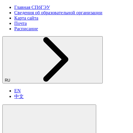
Главная СПбГЭУ
Сведения об образовательной организации
Карта сайта
Почта
Расписание
RU
EN
中文