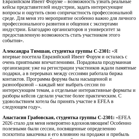
Евразийском Ивент Форуме – возможность узнать реальные
кейсы представителей индустрии, задать интересующие
вопросы и ощутить свою сопричастность профессиональной
среде. Для меня это мероприятие особенно важно для личного
профессионального развития и общения с экспертами
индустрии. Благодарю организаторов и университет за
предоставленную возможность стать участником этого
события».
Александра Тимшан, студентка группы С-2301:
«Я
впервые посетила Евразийский Ивент Форум и осталась с
очень приятными впечатлениями. Порадовала продуманная
организация: уже на регистрации участников ждали памятные
подарки, а в перерывах между сессиями работала биржа
контактов. Программа форума была насыщенной и
разнообразной – каждый мог выбрать сессии по
интересующим темам, а отдельные интерактивные форматы и
разборы кейсов сделали участие более практическим. С
удовольствием хотела бы принять участие в EFEA в
следующем году».
Анастасия Грабовская, студентка группы С-2301:
«EFEA
2026 стало для меня невероятно вдохновляющим! Особенно
полезными были сессии, посвященные определению
психотипа заказчика и его влиянию на продажи и прибыль