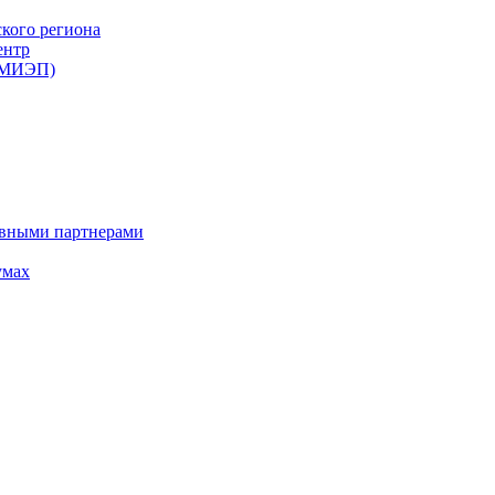
ского региона
ентр
 (МИЭП)
ивными партнерами
умах