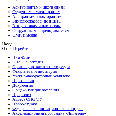
Абитуриентам и школьникам
Студентам и магистрантам
Аспирантам и докторантам
Бизнес-образование и ДПО
Выпускникам и партнерам
Сотрудникам и преподавателям
СМИ и медиа
Назад
О нас
Перейти
Нам 95 лет
СПбГЭУ сегодня
Органы управления и структура
Факультеты и институты
Учебно-лабораторный комплекс
Персоналии
Документы
Общежития для заселения
Профсоюз
Адреса СПбГЭУ
Пресс-служба
Федеральная инновационная площадка
Акселерационная программа «Лигаград»­­