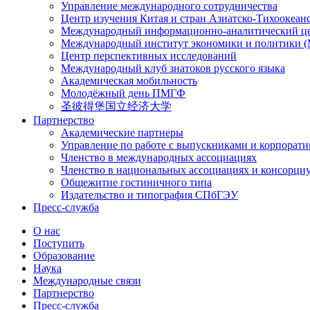
Управление международного сотрудничества
Центр изучения Китая и стран Азиатско-Тихоокеан
Международный информационно-аналитический ц
Международный институт экономики и политики
Центр перспективных исследований
Международный клуб знатоков русского языка
Академическая мобильность
Молодёжный день ПМГФ
圣彼得堡国立经济大学
Партнерство
Академические партнеры
Управление по работе с выпускниками и корпорат
Членство в международных ассоциациях
Членство в национальных ассоциациях и консорци
Общежитие гостиничного типа
Издательство и типография СПбГЭУ
Пресс-служба
О нас
Поступить
Образование
Наука
Международные связи
Партнерство
Пресс-служба