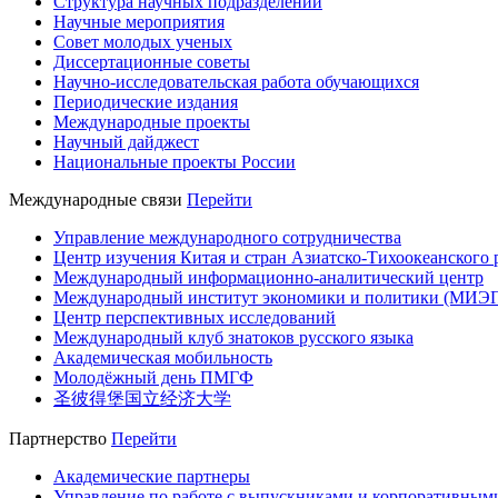
Структура научных подразделений
Научные мероприятия
Совет молодых ученых
Диссертационные советы
Научно-исследовательская работа обучающихся
Периодические издания
Международные проекты
Научный дайджест
Национальные проекты России
Международные связи
Перейти
Управление международного сотрудничества
Центр изучения Китая и стран Азиатско-Тихоокеанского 
Международный информационно-аналитический центр
Международный институт экономики и политики (МИЭ
Центр перспективных исследований
Международный клуб знатоков русского языка
Академическая мобильность
Молодёжный день ПМГФ
圣彼得堡国立经济大学
Партнерство
Перейти
Академические партнеры
Управление по работе с выпускниками и корпоративным