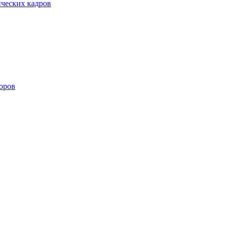
ических кадров
оров