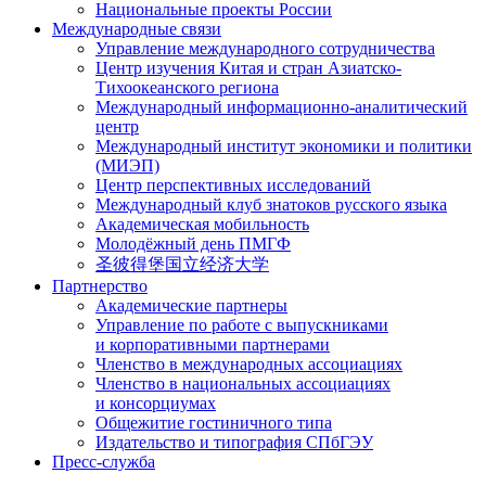
Национальные проекты России
Международные связи
Управление международного сотрудничества
Центр изучения Китая и стран Азиатско-
Тихоокеанского региона
Международный информационно-аналитический
центр
Международный институт экономики и политики
(МИЭП)
Центр перспективных исследований
Международный клуб знатоков русского языка
Академическая мобильность
Молодёжный день ПМГФ
圣彼得堡国立经济大学
Партнерство
Академические партнеры
Управление по работе с выпускниками
и корпоративными партнерами
Членство в международных ассоциациях
Членство в национальных ассоциациях
и консорциумах
Общежитие гостиничного типа
Издательство и типография СПбГЭУ
Пресс-служба