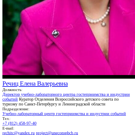
Речиц Елена Валерьевна
Должность:
Директор учебно-лабораторного центра гостеприимства и индустрии
событий
Куратор Отделения Всероссийского детского совета по
туризму по Санкт-Петербургу и Ленинградской области
Подразделение:
Учебно-лабораторный центр гостеприимства и индустрии событий
Тел.:
+7 (812) 458-97-40
E-mail:
rechitc@yandex.ru
project@uneconspbcb.ru