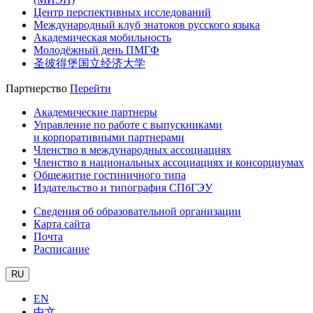
Центр перспективных исследований
Международный клуб знатоков русского языка
Академическая мобильность
Молодёжный день ПМГФ
圣彼得堡国立经济大学
Партнерство
Перейти
Академические партнеры
Управление по работе с выпускниками
и корпоративными партнерами
Членство в международных ассоциациях
Членство в национальных ассоциациях и консорциумах
Общежитие гостиничного типа
Издательство и типография СПбГЭУ
Сведения об образовательной организации
Карта сайта
Почта
Расписание
RU
EN
中文