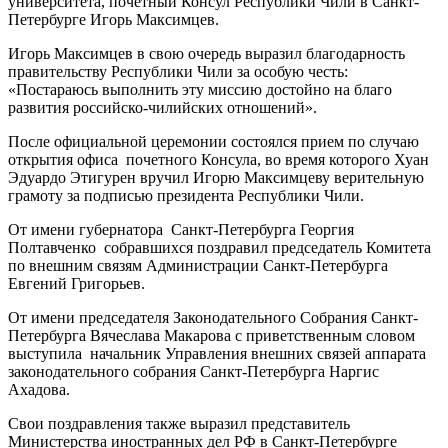
университета, почетный Консул Республики Чили в Санкт-
Петербурге Игорь Максимцев.
Игорь Максимцев в свою очередь выразил благодарность
правительству Республики Чили за особую честь:
«Постараюсь выполнить эту миссию достойно на благо
развития российско-чилийских отношений».
После официальной церемонии состоялся прием по случаю
открытия офиса почетного Консула, во время которого Хуан
Эдуардо Этигурен вручил Игорю Максимцеву верительную
грамоту за подписью президента Республики Чили.
От имени губернатора Санкт-Петербурга Георгия
Полтавченко собравшихся поздравил председатель Комитета
по внешним связям Администрации Санкт-Петербурга
Евгений Григорьев.
От имени председателя Законодательного Собрания Санкт-
Петербурга Вячеслава Макарова с приветственным словом
выступила начальник Управления внешних связей аппарата
законодательного собрания Санкт-Петербурга Наргис
Ахадова.
Свои поздравления также выразил представитель
Министерства иностранных дел РФ в Санкт-Петербурге