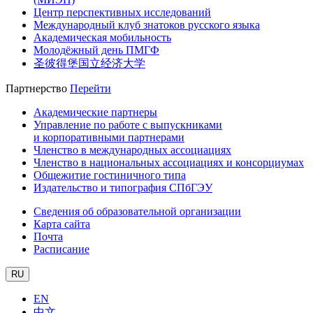
Центр перспективных исследований
Международный клуб знатоков русского языка
Академическая мобильность
Молодёжный день ПМГФ
圣彼得堡国立经济大学
Партнерство
Перейти
Академические партнеры
Управление по работе с выпускниками
и корпоративными партнерами
Членство в международных ассоциациях
Членство в национальных ассоциациях и консорциумах
Общежитие гостиничного типа
Издательство и типография СПбГЭУ
Сведения об образовательной организации
Карта сайта
Почта
Расписание
RU
EN
中文