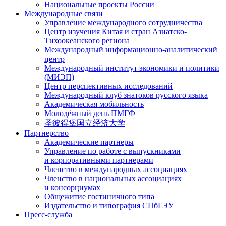
Национальные проекты России
Международные связи
Управление международного сотрудничества
Центр изучения Китая и стран Азиатско-
Тихоокеанского региона
Международный информационно-аналитический
центр
Международный институт экономики и политики
(МИЭП)
Центр перспективных исследований
Международный клуб знатоков русского языка
Академическая мобильность
Молодёжный день ПМГФ
圣彼得堡国立经济大学
Партнерство
Академические партнеры
Управление по работе с выпускниками
и корпоративными партнерами
Членство в международных ассоциациях
Членство в национальных ассоциациях
и консорциумах
Общежитие гостиничного типа
Издательство и типография СПбГЭУ
Пресс-служба